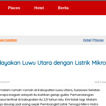
Hotel
Berita
esi Selatan
Hotel
|
Places
yakan Luwu Utara dengan Listrik Mikro
14:20:37
3693 klik
a malam rumah-rumah di Kabupaten Luwu Utara, Sulawesi Selatan
rapa bagian wilayah itu bahkan gelap gulita. Pemandangan
a terlihat di kabupaten itu 2,5 tahun lalu. Kini tidak lagi. Malam
a disulap jadi siang sejak Pembangkit Listrik Tenaga Mikro Hidro