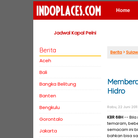
Home
Places
Jadwal Kapal Pelni
Berita
Berita
>
Sulaw
Aceh
Bali
Memberda
Bangka Belitung
Hidro
Banten
Bengkulu
Rabu, 22 Juni 2011 
KBR 68H
-- Bil
Gorontalo
temaram, bebe
semacam ini bias
Jakarta
bahkan bisa saj