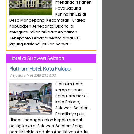
menghadiri Panen
Raya Jagung
Kuning NK 212 di
Desa Mangepong, Kecamatan Turatea,
Kabupaten Jeneponto. Disana ia
mengumumkan tekad menjadikan
Jeneponto sebagai sentra produksi
jagung nasional, bukan hanya...
Hotel di Sulawesi Selatan
Platinum Hotel, Kota Palopo
Minggu, 5 Mei 2019 23:28:03
Platinum Hotel
kerap disebut
hotel terbesar di
Kota Palopo,
Sulawesi Selatan.
Pemiliknya pun
disebut sebagai calon kepala daerah
paling kaya di Sulawesi Selatan. Sang
pemilik tak lain adalah Andi Ikhzan Abdul