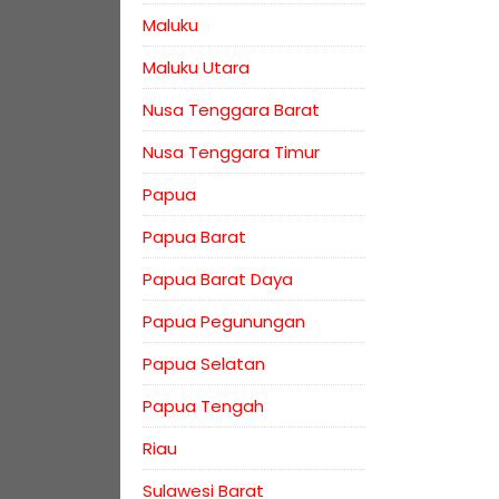
Maluku
Maluku Utara
Nusa Tenggara Barat
Nusa Tenggara Timur
Papua
Papua Barat
Papua Barat Daya
Papua Pegunungan
Papua Selatan
Papua Tengah
Riau
Sulawesi Barat