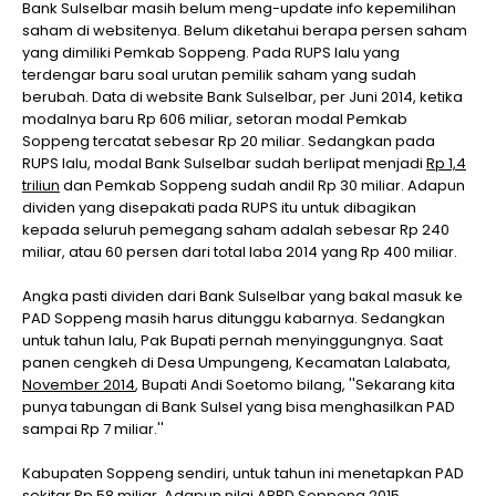
Bank Sulselbar masih belum meng-update info kepemilihan
saham di websitenya. Belum diketahui berapa persen saham
yang dimiliki Pemkab Soppeng. Pada RUPS lalu yang
terdengar baru soal urutan pemilik saham yang sudah
berubah. Data di website Bank Sulselbar, per Juni 2014, ketika
modalnya baru Rp 606 miliar, setoran modal Pemkab
Soppeng tercatat sebesar Rp 20 miliar. Sedangkan pada
RUPS lalu, modal Bank Sulselbar sudah berlipat menjadi
Rp 1,4
triliun
dan Pemkab Soppeng sudah andil Rp 30 miliar. Adapun
dividen yang disepakati pada RUPS itu untuk dibagikan
kepada seluruh pemegang saham adalah sebesar Rp 240
miliar, atau 60 persen dari total laba 2014 yang Rp 400 miliar.
Angka pasti dividen dari Bank Sulselbar yang bakal masuk ke
PAD Soppeng masih harus ditunggu kabarnya. Sedangkan
untuk tahun lalu, Pak Bupati pernah menyinggungnya. Saat
panen cengkeh di Desa Umpungeng, Kecamatan Lalabata,
November 2014
, Bupati Andi Soetomo bilang, ''Sekarang kita
punya tabungan di Bank Sulsel yang bisa menghasilkan PAD
sampai Rp 7 miliar.''
Kabupaten Soppeng sendiri, untuk tahun ini menetapkan PAD
sekitar Rp 58 miliar. Adapun nilai
APBD Soppeng 2015