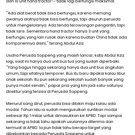
dan 10 unit hand tractor-- tidak lagi berfungsi maksimal.
''Ada alat berat tidak bisa berfungsi, karena memang
awalnya alatnya tidak bisa berfungsi, tapi disuruh perusda
untuk mengelolanya. Ada tenda terowongan pengantin, tapi
tidak laris. Sementara hand tractor hanya 3 unit yang
berfungsi, yang lain rusak dan karena buatan China tidak ada
komponennya disini,'' terang Abdul Aziz.
Usaha Perusda Soppeng yang masih lancar, kata Abdul Aziz
lagi, saat ini hanya dua unit bus tua yang sudah diperbaiki.
''Yang bagus hingga sekarang hanya dua unit bus angkutan
umum, tapi sifatnya temporer. Bus itu baru dipakai kalau libur
anak sekolah. Itu pun sekarang sekolah sudah banyak yang
punya mobil sendiri,'' papar pria yang kini jadi satu-satunya
direktur yang tersisa di Perusda Soppeng.
Menurut sang dirut, perusda bisa dibikin maju kalau ada
modal. Tahun lalu ia sudah mengusulkan suntikan modal
sebesar Rp 1 miliar untuk dimasukkan ke APBD. Tapi sampai
sekarang ia tidak tahu apakah usulannya diterima dan
termuat di APBD. Ia pun tidak tahu berapa target yang
dibebankan kepada Perusda Soppeng untuk