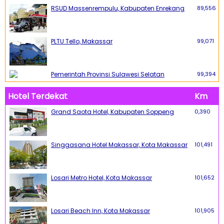
RSUD Massenrempulu, Kabupaten Enrekang
89,556
PLTU Tello, Makassar
99,071
Pemerintah Provinsi Sulawesi Selatan
99,394
Hotel Terdekat
Km
Grand Saota Hotel, Kabupaten Soppeng
0,390
Singgasana Hotel Makassar, Kota Makassar
101,491
Losari Metro Hotel, Kota Makassar
101,652
Losari Beach Inn, Kota Makassar
101,905