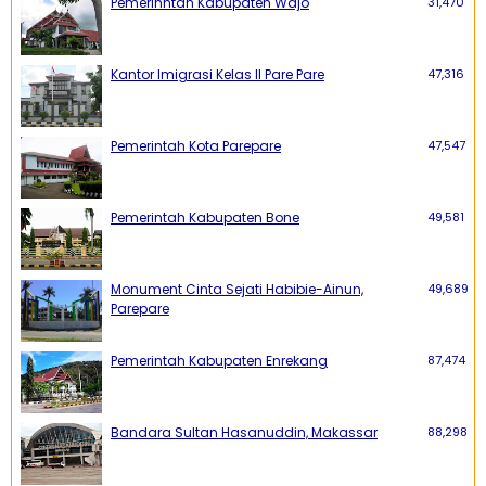
Pemerinntah Kabupaten Wajo
31,470
Kantor Imigrasi Kelas II Pare Pare
47,316
Pemerintah Kota Parepare
47,547
Pemerintah Kabupaten Bone
49,581
Monument Cinta Sejati Habibie-Ainun,
49,689
Parepare
Pemerintah Kabupaten Enrekang
87,474
Bandara Sultan Hasanuddin, Makassar
88,298