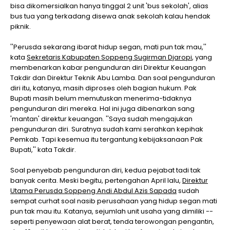
bisa dikomersialkan hanya tinggal 2 unit 'bus sekolah', alias
bus tua yang terkadang disewa anak sekolah kalau hendak
piknik.
''Perusda sekarang ibarat hidup segan, mati pun tak mau,''
kata
Sekretaris Kabupaten Soppeng Sugirman Djaropi
, yang
membenarkan kabar pengunduran diri Direktur Keuangan
Takdir dan Direktur Teknik Abu Lamba. Dan soal pengunduran
diri itu, katanya, masih diproses oleh bagian hukum. Pak
Bupati masih belum memutuskan menerima-tidaknya
pengunduran diri mereka. Hal ini juga dibenarkan sang
'mantan' direktur keuangan. ''Saya sudah mengajukan
pengunduran diri. Suratnya sudah kami serahkan kepihak
Pemkab. Tapi kesemua itu tergantung kebijaksanaan Pak
Bupati,'' kata Takdir.
Soal penyebab pengunduran diri, kedua pejabat tadi tak
banyak cerita. Meski begitu, pertengahan April lalu,
Direktur
Utama Perusda Soppeng Andi Abdul Azis Sapada
sudah
sempat curhat soal nasib perusahaan yang hidup segan mati
pun tak mau itu. Katanya, sejumlah unit usaha yang dimiliki --
seperti penyewaan alat berat, tenda terowongan pengantin,