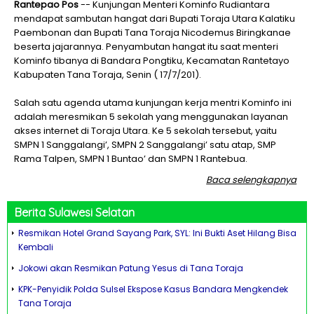
Rantepao Pos
-- Kunjungan Menteri Kominfo Rudiantara
mendapat sambutan hangat dari Bupati Toraja Utara Kalatiku
Paembonan dan Bupati Tana Toraja Nicodemus Biringkanae
beserta jajarannya. Penyambutan hangat itu saat menteri
Kominfo tibanya di Bandara Pongtiku, Kecamatan Rantetayo
Kabupaten Tana Toraja, Senin ( 17/7/201).
Salah satu agenda utama kunjungan kerja mentri Kominfo ini
adalah meresmikan 5 sekolah yang menggunakan layanan
akses internet di Toraja Utara. Ke 5 sekolah tersebut, yaitu
SMPN 1 Sanggalangi’, SMPN 2 Sanggalangi’ satu atap, SMP
Rama Talpen, SMPN 1 Buntao’ dan SMPN 1 Rantebua.
Baca selengkapnya
Berita
Sulawesi Selatan
Resmikan Hotel Grand Sayang Park, SYL: Ini Bukti Aset Hilang Bisa
Kembali
Jokowi akan Resmikan Patung Yesus di Tana Toraja
KPK-Penyidik Polda Sulsel Ekspose Kasus Bandara Mengkendek
Tana Toraja