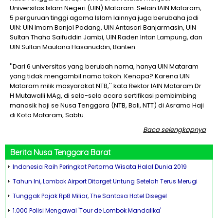
Universitas Islam Negeri (UIN) Mataram. Selain IAIN Mataram,
5 perguruan tinggi agama Islam lainnya juga berubaha jadi
UIN: UIN Imam Bonjol Padang, UIN Antasari Banjarmasin, UIN
Sultan Thaha Saifuddin Jambi, UIN Raden Intan Lampung, dan
UIN Sultan Maulana Hasanuddin, Banten.
''Dari 6 universitas yang berubah nama, hanya UIN Mataram
yang tidak mengambil nama tokoh. Kenapa? Karena UIN
Mataram milik masyarakat NTB,'' kata Rektor IAIN Mataram Dr
H Mutawalli MAg, di sela-sela acara sertifikasi pembimbing
manasik haji se Nusa Tenggara (NTB, Bali, NTT) di Asrama Haji
di Kota Mataram, Sabtu.
Baca selengkapnya
Berita
Nusa Tenggara Barat
Indonesia Raih Peringkat Pertama Wisata Halal Dunia 2019
Tahun Ini, Lombok Airport Ditarget Untung Setelah Terus Merugi
Tunggak Pajak Rp8 Miliar, The Santosa Hotel Disegel
1.000 Polisi Mengawal 'Tour de Lombok Mandalika'