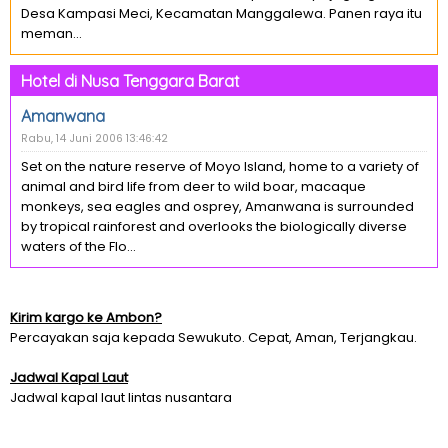
Desa Kampasi Meci, Kecamatan Manggalewa. Panen raya itu
meman...
Hotel di Nusa Tenggara Barat
Amanwana
Rabu, 14 Juni 2006 13:46:42
Set on the nature reserve of Moyo Island, home to a variety of
animal and bird life from deer to wild boar, macaque
monkeys, sea eagles and osprey, Amanwana is surrounded
by tropical rainforest and overlooks the biologically diverse
waters of the Flo...
Kirim kargo ke Ambon?
Percayakan saja kepada Sewukuto. Cepat, Aman, Terjangkau.
Jadwal Kapal Laut
Jadwal kapal laut lintas nusantara