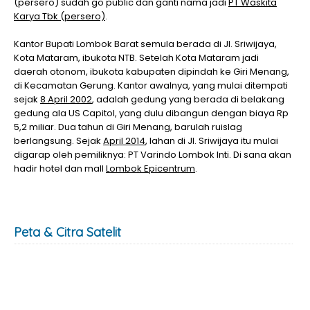
(persero) sudah go public dan ganti nama jadi
PT Waskita
Karya Tbk (persero)
.
Kantor Bupati Lombok Barat semula berada di Jl. Sriwijaya,
Kota Mataram, ibukota NTB. Setelah Kota Mataram jadi
daerah otonom, ibukota kabupaten dipindah ke Giri Menang,
di Kecamatan Gerung. Kantor awalnya, yang mulai ditempati
sejak
8 April 2002
, adalah gedung yang berada di belakang
gedung ala US Capitol, yang dulu dibangun dengan biaya Rp
5,2 miliar. Dua tahun di Giri Menang, barulah ruislag
berlangsung. Sejak
April 2014
, lahan di Jl. Sriwijaya itu mulai
digarap oleh pemiliknya: PT Varindo Lombok Inti. Di sana akan
hadir hotel dan mall
Lombok Epicentrum
.
Peta & Citra Satelit