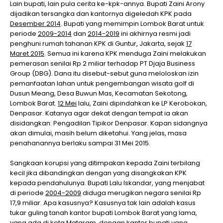
Lain bupati, lain pula cerita ke-kpk-annya. Bupati Zaini Arony
dijadikan tersangka dan kantornya digeledah KPK pada
Desember 2014
. Bupati yang memimpin Lombok Barat untuk
periode
2009-2014
dan
2014-2019
ini akhirnya resmi jadi
penghuni rumah tahanan KPK di Guntur, Jakarta, sejak
17
Maret 2015
. Semua ini karena KPK menduga Zaini melakukan
pemerasan senilai Rp 2 miliar terhadap PT Djaja Business
Group (DBG). Dana itu disebut-sebut guna meloloskan izin
pemanfaatan lahan untuk pengembangan wisata golf di
Dusun Meang, Desa Buwun Mas, Kecamatan Sekotong,
Lombok Barat.
12 Mei
lalu, Zaini dipindahkan ke LP Kerobokan,
Denpasar. Katanya agar dekat dengan tempat ia akan
disidangkan: Pengadilan Tipikor Denpasar. Kapan sidangnya
akan dimulai, masih belum diketahui. Yang jelas, masa
penahanannya berlaku sampai 31 Mei 2015.
Sangkaan korupsi yang ditimpakan kepada Zaini terbilang
kecil jika dibandingkan dengan yang disangkakan KPK
kepada pendahulunya. Bupati Lalu Iskandar, yang menjabat
di periode
2004-2009
diduga merugikan negara senilai Rp
17,9 miliar. Apa kasusnya? Kasusnya tak lain adalah kasus
tukar guling tanah kantor bupati Lombok Barat yang lama,
yang ada di kota Mataram, dengan kantor bupati yang