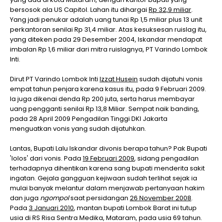
bersosok ala US Capitol. Lahan itu dihargai
Rp 32,9 miliar
.
Yang jadi penukar adalah uang tunai Rp 1,5 miliar plus 13 unit
perkantoran senilai Rp 31,4 miliar. Atas kesuksesan ruislag itu,
yang diteken pada 29 Desember 2004, Iskandar mendapat
imbalan Rp 1,6 miliar dari mitra ruislagnya, PT Varindo Lombok
Inti.
Dirut PT Varindo Lombok Inti
Izzat Husein
sudah dijatuhi vonis
empat tahun penjara karena kasus itu, pada 9 Februari 2009.
Ia juga dikenai denda Rp 200 juta, serta harus membayar
uang pengganti senilai Rp 13,8 Miliar. Sempat naik banding,
pada 28 April 2009 Pengadilan Tinggi DKI Jakarta
menguatkan vonis yang sudah dijatuhkan.
Lantas, Bupati Lalu Iskandar divonis berapa tahun? Pak Bupati
'lolos' dari vonis. Pada
19 Februari 2009
, sidang pengadilan
terhadapnya dihentikan karena sang bupati menderita sakit
ingatan. Gejala gangguan kejiwaan sudah terlihat sejak ia
mulai banyak melantur dalam menjawab pertanyaan hakim
dan juga
ngompol
saat persidangan
26 November 2008
.
Pada
3 Januari 2010
, mantan bupati Lombok Barat ini tutup
usia di RS Risa Sentra Medika, Mataram, pada usia 69 tahun.