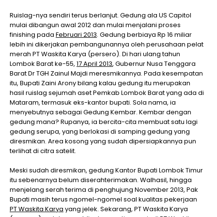
Ruislag-nya sendiri terus berlanjut. Gedung ala US Capitol
mulai dibangun awal 2012 dan mulai menjalani proses
finishing pada
Februari 2013
. Gedung berbiaya Rp 16 miliar
lebih ini dikerjakan pembangunannya oleh perusahaan pelat
merah PT Waskita Karya (persero). Di hari ulang tahun
Lombok Barat ke-55,
17 April 2013
, Gubernur Nusa Tenggara
Barat Dr TGH Zainul Majdi meresmikannya. Pada kesempatan
itu, Bupati Zaini Arony bilang kalau gedung itu merupakan
hasil ruislag sejumah aset Pemkab Lombok Barat yang ada di
Mataram, termasuk eks-kantor bupati. Sola nama, ia
menyebutnya sebagai Gedung Kembar. Kembar dengan
gedung mana? Rupanya, ia bercita-cita membuat satu lagi
gedung serupa, yang berlokasi di samping gedung yang
diresmikan. Area kosong yang sudah dipersiapkannya pun
terlihat di citra satelit.
Meski sudah diresmikan, gedung Kantor Bupati Lombok Timur
itu sebenarnya belum diserahterimakan. Walhasil, hingga
menjelang serah terima di penghujung November 2013, Pak
Bupati masih terus ngomel-ngomel soal kualitas pekerjaan
PT Waskita Karya
yang jelek. Sekarang, PT Waskita Karya