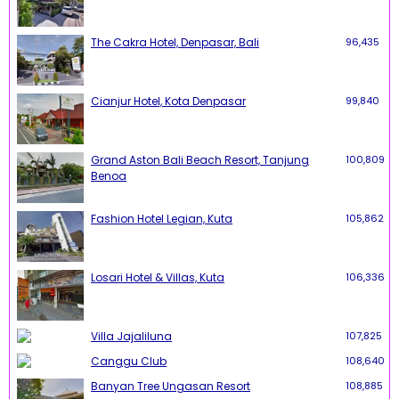
The Cakra Hotel, Denpasar, Bali
96,435
Cianjur Hotel, Kota Denpasar
99,840
Grand Aston Bali Beach Resort, Tanjung
100,809
Benoa
Fashion Hotel Legian, Kuta
105,862
Losari Hotel & Villas, Kuta
106,336
Villa Jajaliluna
107,825
Canggu Club
108,640
Banyan Tree Ungasan Resort
108,885