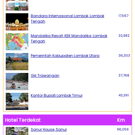
Bandara Internasional Lombok, Lombok
17,567
Tengah
Mandalika Resort, KEK Mandalika, Lombok
32,982
Tengah
Pemerintah Kabupaten Lombok Utara
36,303
Gili Trawangan
37,768
Kantor Bupati Lombok Timur
43,391
Hotel Terdekat
Km
Sanur House, Sanur
96,059