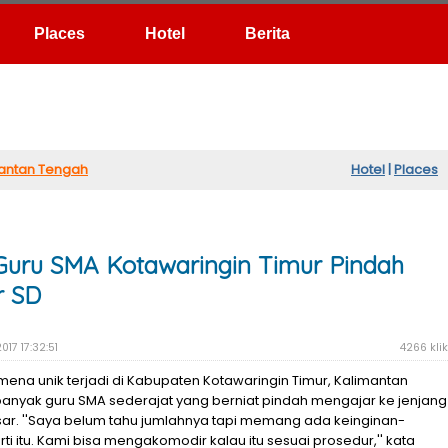
Hotel
Berita
antan Tengah
Hotel
|
Places
uru SMA Kotawaringin Timur Pindah
r SD
017 17:32:51
4266 klik
ena unik terjadi di Kabupaten Kotawaringin Timur, Kalimantan
banyak guru SMA sederajat yang berniat pindah mengajar ke jenjang
ar. ''Saya belum tahu jumlahnya tapi memang ada keinginan-
ti itu. Kami bisa mengakomodir kalau itu sesuai prosedur,'' kata