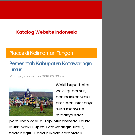
Katalog Website Indonesia
Places di Kalimantan Tengah
Pemerintah Kabupaten Kotawaringin
Timur
Minggu, 7 Februari 2016 02:33:45
Wakil bupati, atau
wakil gubernur,
dan bahkan wakil
presiden, biasanya
suka menyalip
mitranya saat
pemilihan kedua. Tapi Muhammad Taufiq
Mukri, wakil Bupati Kotawaringin Timur,
tidak begitu. Pada pilkada serentak 9