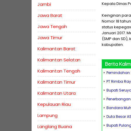
Kepala Dinas P
Jambi
Jawa Barat
Keinginan para 
Nomor 18 tahu
Jawa Tengah
status kepegaw
Januari 2017. 
Jawa Timur
(SMP dan SD), 
kabupaten.
Kalimantan Barat
Kalimantan Selatan
Berita
Kali
Kalimantan Tengah
Pemindahan I
Kalimantan Timur
PT Rimba Ra
Bupati Seruy
Kalimantan Utara
Penerbangan 
Kepulauan Riau
Bandara Muha
Lampung
Duta Besar AS
Bupati Pulan
Langlang Buana