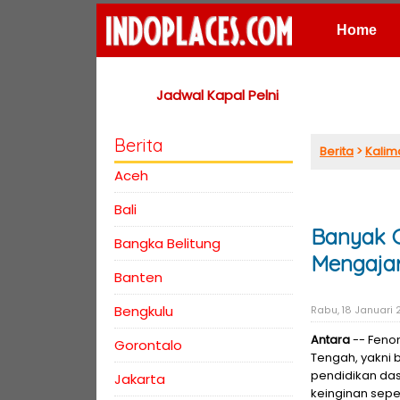
Home
Places
Jadwal Kapal Pelni
Berita
Berita
>
Kalim
Aceh
Bali
Banyak G
Bangka Belitung
Mengaja
Banten
Bengkulu
Rabu, 18 Januari 2
Antara
-- Fenom
Gorontalo
Tengah, yakni 
pendidikan das
Jakarta
keinginan seper