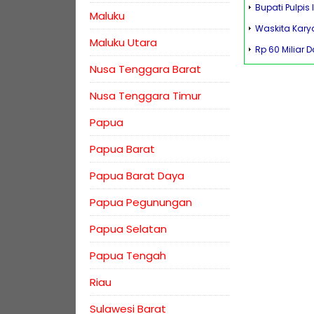
Bupati Pulpi
Maluku
Waskita Kary
Maluku Utara
Rp 60 Miliar 
Nusa Tenggara Barat
Nusa Tenggara Timur
Papua
Papua Barat
Papua Barat Daya
Papua Pegunungan
Papua Selatan
Papua Tengah
Riau
Sulawesi Barat