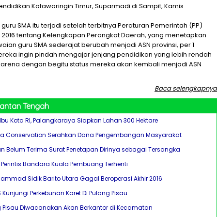
endidikan Kotawaringin Timur, Suparmadi di Sampit, Kamis.
guru SMA itu terjadi setelah terbitnya Peraturan Pemerintah (PP)
n 2016 tentang Kelengkapan Perangkat Daerah, yang menetapkan
aian guru SMA sederajat berubah menjadi ASN provinsi, per 1
Mereka ingin pindah mengajar jenjang pendidikan yang lebih rendah
karena dengan begitu status mereka akan kembali menjadi ASN
Baca selengkapnya
mantan Tengah
bu Kota RI, Palangkaraya Siapkan Lahan 300 Hektare
ya Conservation Serahkan Dana Pengembangan Masyarakat
an Belum Terima Surat Penetapan Dirinya sebagai Tersangka
Perintis Bandara Kuala Pembuang Terhenti
mmad Sidik Barito Utara Gagal Beroperasi Akhir 2016
 Kunjungi Perkebunan Karet Di Pulang Pisau
g Pisau Diwacanakan Akan Berkantor di Kecamatan