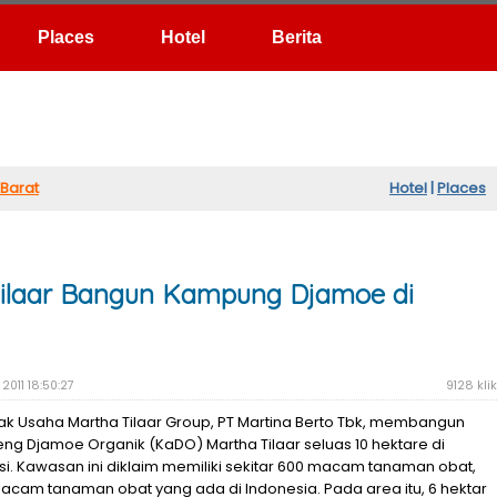
Hotel
Berita
Barat
Hotel
|
Places
ilaar Bangun Kampung Djamoe di
2011 18:50:27
9128 klik
ak Usaha Martha Tilaar Group, PT Martina Berto Tbk, membangun
ng Djamoe Organik (KaDO) Martha Tilaar seluas 10 hektare di
si. Kawasan ini diklaim memiliki sekitar 600 macam tanaman obat,
 macam tanaman obat yang ada di Indonesia. Pada area itu, 6 hektar