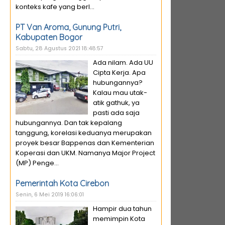
konteks kafe yang berl...
PT Van Aroma, Gunung Putri,
Kabupaten Bogor
Sabtu, 28 Agustus 2021 18:48:57
Ada nilam. Ada UU
Cipta Kerja. Apa
hubungannya?
Kalau mau utak-
atik gathuk, ya
pasti ada saja
hubungannya. Dan tak kepalang
tanggung, korelasi keduanya merupakan
proyek besar Bappenas dan Kementerian
Koperasi dan UKM. Namanya Major Project
(MP) Penge...
Pemerintah Kota Cirebon
Senin, 6 Mei 2019 16:06:01
Hampir dua tahun
memimpin Kota