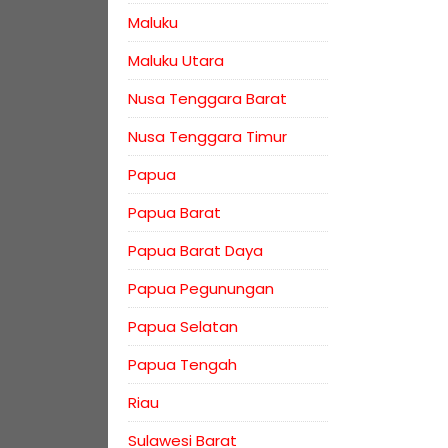
Maluku
Maluku Utara
Nusa Tenggara Barat
Nusa Tenggara Timur
Papua
Papua Barat
Papua Barat Daya
Papua Pegunungan
Papua Selatan
Papua Tengah
Riau
Sulawesi Barat