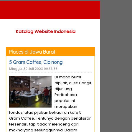
Katalog Website Indonesia
Places di Jawa Barat
5 Gram Coffee, Cibinong
Minggu, 30 Juli 2023 00:56:33
Di mana bumi
dipijak, di situ langit
dijunjung.
Peribahasa
populer ini
merupakan
fondasi atau pijakan kehadiran kafe 5
Gram Coffee. Tentunya dengan penafsiran
tersendiri, tapi tidak melenceng dari
makna yang sesungguhnya. Dalam