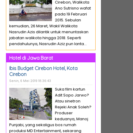
Cirebon, Walikota
Ano Sutrisno wafat
pada 19 Februari
2015. Sebulan
kemudian, 26 Maret, Wakil Walikota
Nasrudin Azis dilantik untuk menuntaskan
jabatan walikota hingga 2018. Seperti
pendahulunya, Nasrudin Aziz pun lanta...
Hotel di Jawa Barat
Ibis Budget Cirebon Hotel, Kota
Cirebon
Senin, 6 Mei 2019 18:36:43
Suka film kartun
Adit Sopo Jarwo?
Atau sinetron
Rejeki Anak Soleh?
Produser
keduanya, Manoj
Punjabi, yang sekaligus bos rumah
produksi MD Entertainment, sekarang