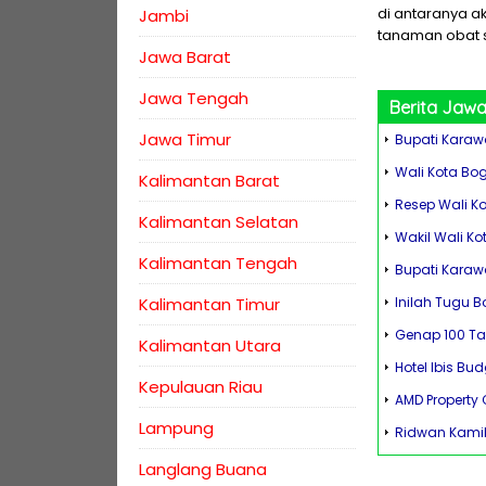
di antaranya ak
Jambi
tanaman obat s
Jawa Barat
Jawa Tengah
Berita
Jawa
Jawa Timur
Bupati Karaw
Wali Kota Bog
Kalimantan Barat
Resep Wali K
Kalimantan Selatan
Wakil Wali K
Kalimantan Tengah
Bupati Karaw
Kalimantan Timur
Inilah Tugu B
Genap 100 Ta
Kalimantan Utara
Hotel Ibis Bud
Kepulauan Riau
AMD Property 
Lampung
Ridwan Kamil 
Langlang Buana