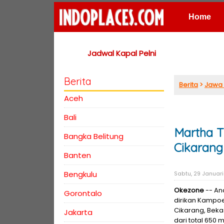
Home
Places
Jadwal Kapal Pelni
Berita
Berita
>
Jawa 
Aceh
Bali
Martha T
Bangka Belitung
Cikarang
Banten
Bengkulu
Sabtu, 29 Januari 
Okezone
-- An
Gorontalo
dirikan Kampoe
Cikarang, Beka
Jakarta
dari total 650