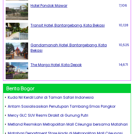
Hotel Pondok Mawar
7,106
Transit Hotel, Bantargebang, Kota Bekasi
10,128
Gandamanah Hotel, Bantargebang, Kota
10,525
Bekasi
The Margo Hotel, Kota Depok
14,671
Berita Bogor
Kuda Nil Kerdil Lahir di Taman Safari Indonesia
Antam Sosialisasikan Penutupan Tambang Emas Pongkor
Mercy GLC SUV Resmi Dirakit di Gunung Putri
Metland Resmikan Metropolitan Mall Cileungsi bersama Matahari
Matahari Department Store Hadir di Metropolitan Mall Cileungsi