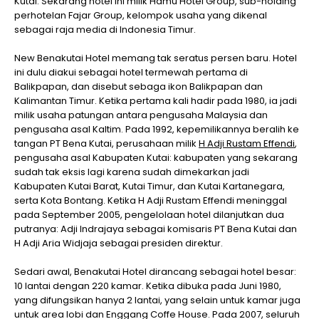
Kutai. Sekarang hotel ini milik Hamu Hotel Group, sub-holding
perhotelan Fajar Group, kelompok usaha yang dikenal
sebagai raja media di Indonesia Timur.
New Benakutai Hotel memang tak seratus persen baru. Hotel
ini dulu diakui sebagai hotel termewah pertama di
Balikpapan, dan disebut sebaga ikon Balikpapan dan
Kalimantan Timur. Ketika pertama kali hadir pada 1980, ia jadi
milik usaha patungan antara pengusaha Malaysia dan
pengusaha asal Kaltim. Pada 1992, kepemilikannya beralih ke
tangan PT Bena Kutai, perusahaan milik
H Adji Rustam Effendi
,
pengusaha asal Kabupaten Kutai: kabupaten yang sekarang
sudah tak eksis lagi karena sudah dimekarkan jadi
Kabupaten Kutai Barat, Kutai Timur, dan Kutai Kartanegara,
serta Kota Bontang. Ketika H Adji Rustam Effendi meninggal
pada September 2005, pengelolaan hotel dilanjutkan dua
putranya: Adji Indrajaya sebagai komisaris PT Bena Kutai dan
H Adji Aria Widjaja sebagai presiden direktur.
Sedari awal, Benakutai Hotel dirancang sebagai hotel besar:
10 lantai dengan 220 kamar. Ketika dibuka pada Juni 1980,
yang difungsikan hanya 2 lantai, yang selain untuk kamar juga
untuk area lobi dan Enggang Coffe House. Pada 2007, seluruh