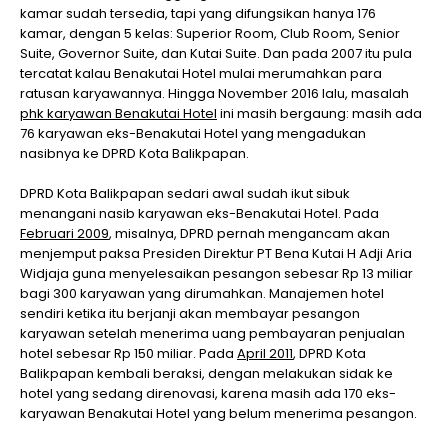
kamar sudah tersedia, tapi yang difungsikan hanya 176
kamar, dengan 5 kelas: Superior Room, Club Room, Senior
Suite, Governor Suite, dan Kutai Suite. Dan pada 2007 itu pula
tercatat kalau Benakutai Hotel mulai merumahkan para
ratusan karyawannya. Hingga November 2016 lalu, masalah
phk karyawan Benakutai Hotel
ini masih bergaung: masih ada
76 karyawan eks-Benakutai Hotel yang mengadukan
nasibnya ke DPRD Kota Balikpapan.
DPRD Kota Balikpapan sedari awal sudah ikut sibuk
menangani nasib karyawan eks-Benakutai Hotel. Pada
Februari 2009
, misalnya, DPRD pernah mengancam akan
menjemput paksa Presiden Direktur PT Bena Kutai H Adji Aria
Widjaja guna menyelesaikan pesangon sebesar Rp 13 miliar
bagi 300 karyawan yang dirumahkan. Manajemen hotel
sendiri ketika itu berjanji akan membayar pesangon
karyawan setelah menerima uang pembayaran penjualan
hotel sebesar Rp 150 miliar. Pada
April 2011
, DPRD Kota
Balikpapan kembali beraksi, dengan melakukan sidak ke
hotel yang sedang direnovasi, karena masih ada 170 eks-
karyawan Benakutai Hotel yang belum menerima pesangon.