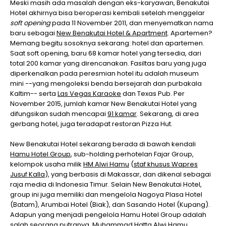
Meski masih ada masalah dengan eks-karyawan, Benakutai
Hotel akhirnya bisa beroperasi kembali setelah menggelar
soft opening
pada 11 November 2011, dan menyematkan nama
baru sebagai
New Benakutai Hotel & Apartment
. Apartemen?
Memang begitu sosoknya sekarang: hotel dan apartemen.
Saat soft opening, baru 68 kamar hotel yang tersedia, dari
total 200 kamar yang direncanakan. Fasiltas baru yang juga
diperkenalkan pada peresmian hotel itu adalah museum
mini --yang mengoleksi benda bersejarah dan purbakala
Kaltim-- serta
Las Vegas Karaoke
dan Texas Pub. Per
November 2015, jumlah kamar New Benakutai Hotel yang
difungsikan sudah mencapai
91 kamar
. Sekarang, di area
gerbang hotel, juga teradapat restoran Pizza Hut.
New Benakutai Hotel sekarang berada di bawah kendali
Hamu Hotel Group
, sub-holding perhotelan Fajar Group,
kelompok usaha milik
HM Alwi Hamu
(
staf khusus Wapres
Jusuf Kalla
), yang berbasis di Makassar, dan dikenal sebagai
raja media di Indonesia Timur. Selain New Benakutai Hotel,
group ini juga memiliki dan mengelola Nagoya Plasa Hotel
(Batam), Arumbai Hotel (Biak), dan Sasando Hotel (Kupang).
Adapun yang menjadi pengelola Hamu Hotel Group adalah
salah seorang putranya,
Muhammad Hatta Alwi Hamu
.