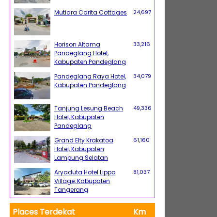
Mutiara Carita Cottages
24,697
Horison Altama
33,216
Pandeglang Hotel,
Kabupaten Pandeglang
Pandeglang Raya Hotel,
34,079
Kabupaten Pandeglang
Tanjung Lesung Beach
49,336
Hotel, Kabupaten
Pandeglang
Grand Elty Krakatoa
61,160
Hotel, Kabupaten
Lampung Selatan
Aryaduta Hotel Lippo
81,037
Village, Kabupaten
Tangerang
Places Terdekat
Km