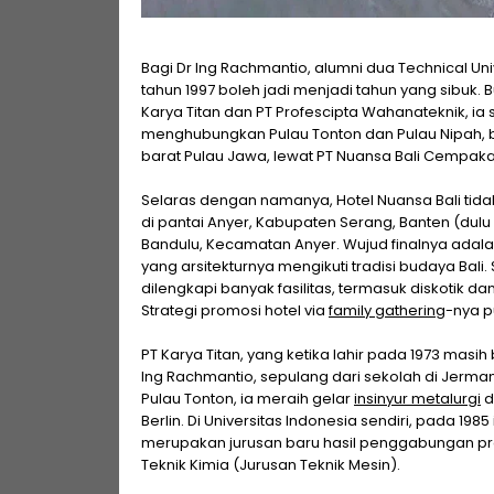
Bagi Dr Ing Rachmantio, alumni dua Technical Univ
tahun 1997 boleh jadi menjadi tahun yang sibuk. 
Karya Titan dan PT Profescipta Wahanateknik, 
menghubungkan Pulau Tonton dan Pulau Nipah, b
barat Pulau Jawa, lewat PT Nuansa Bali Cempaka,
Selaras dengan namanya, Hotel Nuansa Bali tidak
di pantai Anyer, Kabupaten Serang, Banten (dul
Bandulu, Kecamatan Anyer. Wujud finalnya adalah
yang arsitekturnya mengikuti tradisi budaya Bali. 
dilengkapi banyak fasilitas, termasuk diskotik d
Strategi promosi hotel via
family gathering
-nya p
PT Karya Titan, yang ketika lahir pada 1973 ma
Ing Rachmantio, sepulang dari sekolah di Jerman 
Pulau Tonton, ia meraih gelar
insinyur metalurgi
d
Berlin. Di Universitas Indonesia sendiri, pada 1985
merupakan jurusan baru hasil penggabungan pro
Teknik Kimia (Jurusan Teknik Mesin).