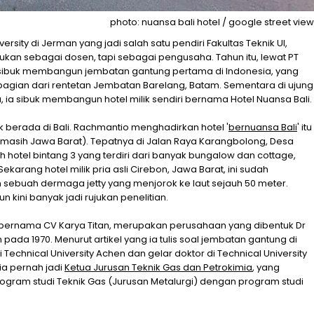
photo: nuansa bali hotel / google street view
ersity di Jerman yang jadi salah satu pendiri Fakultas Teknik UI,
Bukan sebagai dosen, tapi sebagai pengusaha. Tahun itu, lewat PT
ia sibuk membangun jembatan gantung pertama di Indonesia, yang
agian dari rentetan Jembatan Barelang, Batam. Sementara di ujung
 ia sibuk membangun hotel milik sendiri bernama Hotel Nuansa Bali.
 berada di Bali. Rachmantio menghadirkan hotel '
bernuansa Bali
' itu
u masih Jawa Barat). Tepatnya di Jalan Raya Karangbolong, Desa
 hotel bintang 3 yang terdiri dari banyak bungalow dan cottage,
Sekarang hotel milik pria asli Cirebon, Jawa Barat, ini sudah
an sebuah dermaga jetty yang menjorok ke laut sejauh 50 meter.
un kini banyak jadi rujukan penelitian.
sih bernama CV Karya Titan, merupakan perusahaan yang dibentuk Dr
pada 1970. Menurut artikel yang ia tulis soal jembatan gantung di
i Technical University Achen dan gelar doktor di Technical University
 ia pernah jadi
Ketua Jurusan Teknik Gas dan Petrokimia
, yang
gram studi Teknik Gas (Jurusan Metalurgi) dengan program studi