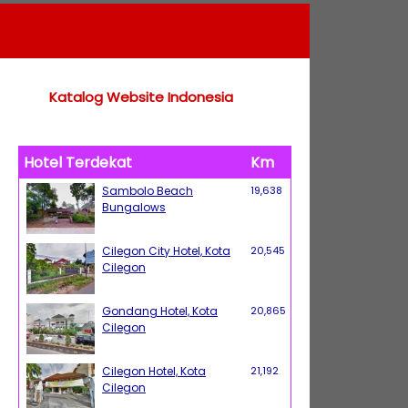
Katalog Website Indonesia
Hotel Terdekat
Km
Sambolo Beach
19,638
Bungalows
Cilegon City Hotel, Kota
20,545
Cilegon
Gondang Hotel, Kota
20,865
Cilegon
Cilegon Hotel, Kota
21,192
Cilegon