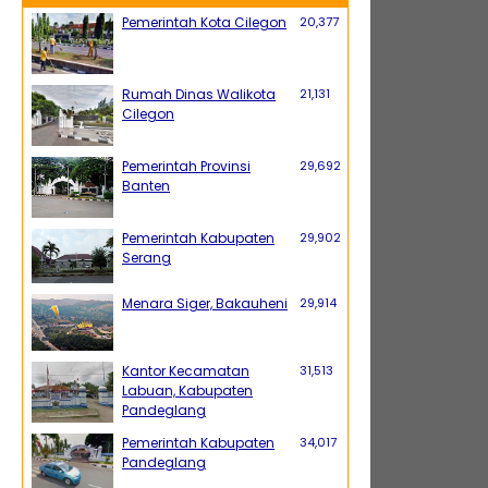
Pemerintah Kota Cilegon
20,377
Rumah Dinas Walikota
21,131
Cilegon
Pemerintah Provinsi
29,692
Banten
Pemerintah Kabupaten
29,902
Serang
Menara Siger, Bakauheni
29,914
Kantor Kecamatan
31,513
Labuan, Kabupaten
Pandeglang
Pemerintah Kabupaten
34,017
Pandeglang