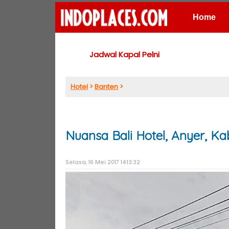
Home
Places
Jadwal Kapal Pelni
Hotel
>
Banten
>
Nuansa Bali Hotel, Anyer, K
Selasa, 16 Mei 2017 14:13:32