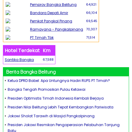
Pemprov Bangka Belitung
64,921
Bandara Depati Amir
66,104
Pemkot Pangkal Pinang
69,545
Ramayana - Pangkalpinang
70,307
PT Timah Tbk
71,514
Hotel Terdekat
Km
Santika Bangka
67,588
Berita Bangka Belitung
Ketua DPRD Babel: Apa Untungnya Hadiri RUPS PT Timah?
Bangka Tengah Promosikan Pulau Ketawai
Presiden Optimistis Timah Indonesia Kembali Berjaya
Presiden Nilai Belitung Lebih Tepat Kembangkan Pariwisata
Jokowi Sholat Tarawih di Masjid Pangkalpinang
Presiden Jokowi Resmikan Pengoperasian Pelabuhan Tanjung
Batu