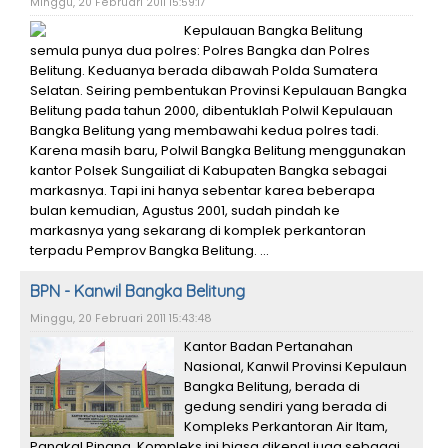
Minggu, 20 Februari 2011 15:59:17
Kepulauan Bangka Belitung
semula punya dua polres: Polres Bangka dan Polres
Belitung. Keduanya berada dibawah Polda Sumatera
Selatan. Seiring pembentukan Provinsi Kepulauan Bangka
Belitung pada tahun 2000, dibentuklah Polwil Kepulauan
Bangka Belitung yang membawahi kedua polres tadi.
Karena masih baru, Polwil Bangka Belitung menggunakan
kantor Polsek Sungailiat di Kabupaten Bangka sebagai
markasnya. Tapi ini hanya sebentar karea beberapa
bulan kemudian, Agustus 2001, sudah pindah ke
markasnya yang sekarang di komplek perkantoran
terpadu Pemprov Bangka Belitung. ...
BPN - Kanwil Bangka Belitung
Minggu, 20 Februari 2011 15:43:48
Kantor Badan Pertanahan
Nasional, Kanwil Provinsi Kepulaun
Bangka Belitung, berada di
gedung sendiri yang berada di
Kompleks Perkantoran Air Itam,
Pangkal Pinang. Kompleks ini biasa dikenal juga sebagai