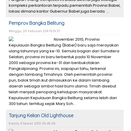
kompleks perkantoran terpadu pemerintah Provinsi Babel,
lokasi dimana kantor Gubernur Babel juga berada. ...
Pemprov Bangka Belitung
Minggu, 20 Februari 2011 15:19:37
November 2010, Provinsi
Kepulauan Bangka Belitung (Babel) baru saja merayakan
ulang tahunnya yang ke-10. Semula bagian dari Sumatera
Selatan, provinsi ini baru terbentuk pada 10 November
2000 sebagai provinsi ke-31 dan beribukotakan
Pangkalpinang. Provinsi ini, siapapun tahu, terkenal
dengan tambang Timahnya. Oleh pemerintah provinsi
pun, balok timah ikut dimasukkan ke dalam lambang
daerah sebagai simbol hasil bumi utama. Timah disebut
telah menjadi penopang kehidupan masyarakat
Kepulauan Kepulauan Bangka Belitung selama lebih dari
300 tahun: terhitug sejak Mary Sch...
Tanjung Kelian Old Lighthouse
Kamis, 11 Maret 2010 06:45:38