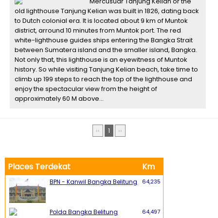
Mercusuar Tanjung Kelian or the
old lighthouse Tanjung Kelian was built in 1826, dating back
to Dutch colonial era. It is located about 9 km of Muntok
district, arround 10 minutes from Muntok port. The red
white-lighthouse guides ships entering the Bangka Strait
between Sumatera island and the smaller island, Bangka.
Not only that, this lighthouse is an eyewitness of Muntok
history. So while visiting Tanjung Kelian beach, take time to
climb up 199 steps to reach the top of the lighthouse and
enjoy the spectacular view from the height of
approximately 60 M above...
‹‹
1
››
Places Terdekat
Km
BPN - Kanwil Bangka Belitung
64,235
Polda Bangka Belitung
64,497