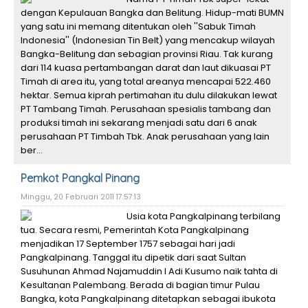
dengan Kepulauan Bangka dan Belitung. Hidup-mati BUMN
yang satu ini memang ditentukan oleh ''Sabuk Timah
Indonesia'' (Indonesian Tin Belt) yang mencakup wilayah
Bangka-Belitung dan sebagian provinsi Riau. Tak kurang
dari 114 kuasa pertambangan darat dan laut dikuasai PT
Timah di area itu, yang total areanya mencapai 522.460
hektar. Semua kiprah pertimahan itu dulu dilakukan lewat
PT Tambang Timah. Perusahaan spesialis tambang dan
produksi timah ini sekarang menjadi satu dari 6 anak
perusahaan PT Timbah Tbk. Anak perusahaan yang lain
ber...
Pemkot Pangkal Pinang
Minggu, 20 Februari 2011 17:57:13
Usia kota Pangkalpinang terbilang
tua. Secara resmi, Pemerintah Kota Pangkalpinang
menjadikan 17 September 1757 sebagai hari jadi
Pangkalpinang. Tanggal itu dipetik dari saat Sultan
Susuhunan Ahmad Najamuddin I Adi Kusumo naik tahta di
Kesultanan Palembang. Berada di bagian timur Pulau
Bangka, kota Pangkalpinang ditetapkan sebagai ibukota