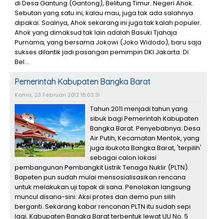
di Desa Gantung (Gantong), Belitung Timur. Negeri Ahok.
Sebutan yang satu ini, kalau mau, juga tak ada salahnya
dipakai. Soalnya, Ahok sekarang ini juga tak kalah populer.
Ahok yang dimaksud tak lain adalah Basuki Tjahaja
Purnama, yang bersama Jokowi (Joko Widodo), baru saja
sukses dilantik jadi pasangan pemimpin DKI Jakarta. Di
Bel...
Pemerintah Kabupaten Bangka Barat
Kamis, 23 Februari 2012 18:03:31
Tahun 2011 menjadi tahun yang
sibuk bagi Pemerintah Kabupaten
Bangka Barat. Penyebabnya: Desa
Air Putih, Kecamatan Mentok, yang
juga ibukota Bangka Barat, 'terpilih'
sebagai calon lokasi
pembangunan Pembangkit Listrik Tenaga Nuklir (PLTN).
Bapeten pun sudah mulai mensosialisasikan rencana
untuk melakukan uji tapak di sana. Penolakan langsung
muncul disana-sini. Aksi protes dan demo pun silih
berganti. Sekarang kabar rencanan PLTN itu sudah sepi
lagi. Kabupaten Bangka Barat terbentuk lewat UU No. 5