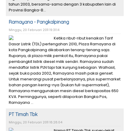
tahun 2003, bersama-sama dengan 3 kabupaten lain di
Provinsi Bangka-B...
Ramayana - Pangkalpinang
Minggu, 20 Februari 2011 19:31:14
Ketika ribut-ribut kenaikan Tarif
Dasar Listrik (TDL) pertengahan 2010, Plaza Ramayana di
kota Pangkalpinang dikabarkan tenang-tenang saja.
Rupanya, di plaza milik pemkot itu, Ramayana pakai
pembangkit listrik diesel milik sendiri. Ramayana sudah
mendaftar listrik PLN tapi tak kunjung kebagian. Walhasil,
sejak buka pada 2002, Ramayana masih pakai genset.
Untuk menerangi pusat perbelanjaanya, plus supermarket
bahan pangan kering-nya (bukan full-supermarket),
Ramayana menggunakan mesin diesel berkapasitas 650
KVA. Perminggunya, seperti dilaporkan Bangka Pos,
Ramayana ...
PT Timah Tbk
Minggu, 20 Februari 2011 18:28:04
Nama PT Timah Tbk super-lekat