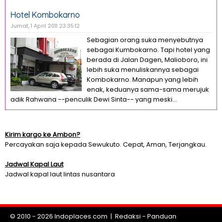
Hotel Kombokarno
Jumat, 1 April 2011 23:35:12
Sebagian orang suka menyebutnya
sebagai Kumbokarno. Tapi hotel yang
berada di Jalan Dagen, Malioboro, ini
lebih suka menuliskannya sebagai
Kombokarno. Manapun yang lebih
enak, keduanya sama-sama merujuk
adik Rahwana --penculik Dewi Sinta-- yang meski...
Kirim kargo ke Ambon?
Percayakan saja kepada Sewukuto. Cepat, Aman, Terjangkau.
Jadwal Kapal Laut
Jadwal kapal laut lintas nusantara
© 2010 - 2026
Indoplaces.com
|
Redaksi
-
Panduan