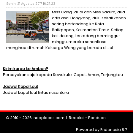
Senin, 21 Agustus 2017 16:27:23
Miss Cang Lai lai dan Miss Sakura, dua
artis asal Hongkong, dulu sekali konon
sering bertandang ke Kota
Balikpapan, Kalimantan Timur. Setiap
kali datang, terkadang berminggu-
minggu, mereka senantiasa
menginap di rumah Keluarga Wong yang berada di Jal...
Kirim kargo ke Ambon?
Percayakan saja kepada Sewukuto. Cepat, Aman, Terjangkau.
Jadwal Kapal Laut
Jadwal kapal laut lintas nusantara
© 2010 - 2026
Indoplaces.com
|
Redaksi
-
Panduan
Powered by Endonesia 8.7