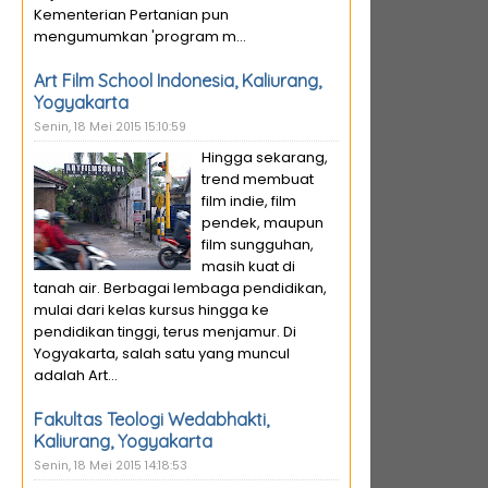
Kementerian Pertanian pun
mengumumkan 'program m...
Art Film School Indonesia, Kaliurang,
Yogyakarta
Senin, 18 Mei 2015 15:10:59
Hingga sekarang,
trend membuat
film indie, film
pendek, maupun
film sungguhan,
masih kuat di
tanah air. Berbagai lembaga pendidikan,
mulai dari kelas kursus hingga ke
pendidikan tinggi, terus menjamur. Di
Yogyakarta, salah satu yang muncul
adalah Art...
Fakultas Teologi Wedabhakti,
Kaliurang, Yogyakarta
Senin, 18 Mei 2015 14:18:53