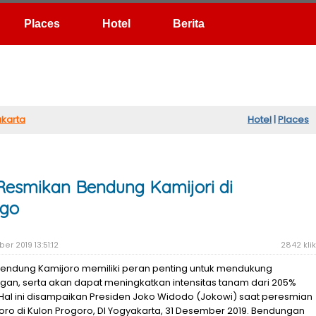
Hotel
Berita
karta
Hotel
|
Places
esmikan Bendung Kamijori di
ogo
r 2019 13:51:12
2842 klik
Bendung Kamijoro memiliki peran penting untuk mendukung
an, serta akan dapat meningkatkan intensitas tanam dari 205%
Hal ini disampaikan Presiden Joko Widodo (Jokowi) saat peresmian
ro di Kulon Progoro, DI Yogyakarta, 31 Desember 2019. Bendungan