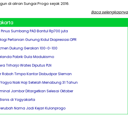
un di aliran Sungai Progo sejak 2016.
Baca selengkapnya
akarta
 Pinus Sumbang PAD Bantul Rp700 juta
ogi Pertanian Gunung Kidul Diapresiasi DPR
tmen Dukung Gerakan 100-0-100
landa Pabrik Gula Madukismo
awa Triharjo Wates Diputus PLN
ar Roboh Timpa Kantor Disbudpar Sleman
r Yogya Naik Haji Setelah Menabung 31 Tahun
erminal Jombor Ditargetkan Selesai Oktober
Bisnis di Yogyakarta
 Berubah Nama Jadi Kejari Kulonprogo