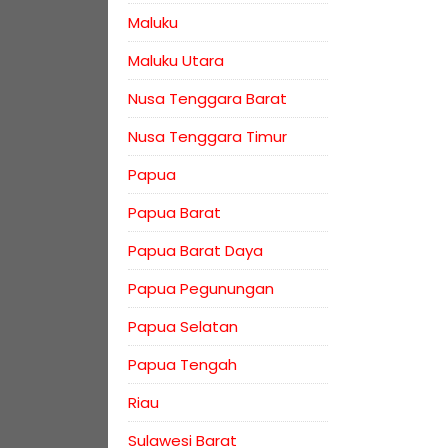
Maluku
Maluku Utara
Nusa Tenggara Barat
Nusa Tenggara Timur
Papua
Papua Barat
Papua Barat Daya
Papua Pegunungan
Papua Selatan
Papua Tengah
Riau
Sulawesi Barat