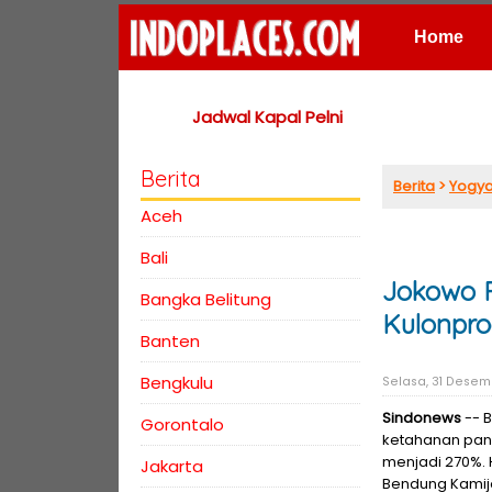
Home
Places
Jadwal Kapal Pelni
Berita
Berita
>
Yogya
Aceh
Bali
Jokowo R
Bangka Belitung
Kulonpr
Banten
Bengkulu
Selasa, 31 Desembe
Sindonews
-- 
Gorontalo
ketahanan pang
menjadi 270%. 
Jakarta
Bendung Kamijo