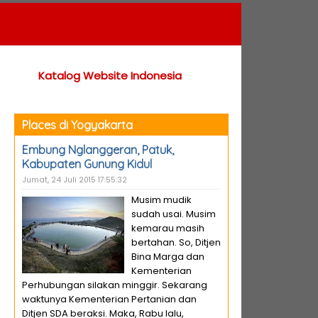
Katalog Website Indonesia
Places di Yogyakarta
Embung Nglanggeran, Patuk,
Kabupaten Gunung Kidul
Jumat, 24 Juli 2015 17:55:32
Musim mudik
sudah usai. Musim
kemarau masih
bertahan. So, Ditjen
Bina Marga dan
Kementerian
Perhubungan silakan minggir. Sekarang
waktunya Kementerian Pertanian dan
Ditjen SDA beraksi. Maka, Rabu lalu,