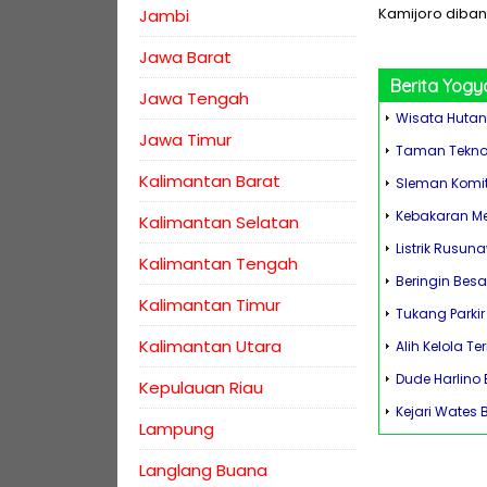
Kamijoro dibang
Jambi
Jawa Barat
Berita
Yogy
Jawa Tengah
Wisata Hutan
Jawa Timur
Taman Teknol
Kalimantan Barat
Sleman Komi
Kebakaran Me
Kalimantan Selatan
Listrik Rusun
Kalimantan Tengah
Beringin Bes
Kalimantan Timur
Tukang Parki
Kalimantan Utara
Alih Kelola T
Dude Harlino 
Kepulauan Riau
Kejari Wates
Lampung
Langlang Buana