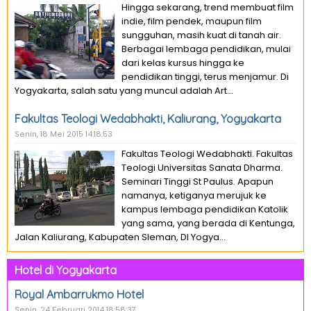
Hingga sekarang, trend membuat film
indie, film pendek, maupun film
sungguhan, masih kuat di tanah air.
Berbagai lembaga pendidikan, mulai
dari kelas kursus hingga ke
pendidikan tinggi, terus menjamur. Di
Yogyakarta, salah satu yang muncul adalah Art...
Fakultas Teologi Wedabhakti, Kaliurang, Yogyakarta
Senin, 18 Mei 2015 14:18:53
Fakultas Teologi Wedabhakti. Fakultas
Teologi Universitas Sanata Dharma.
Seminari Tinggi St Paulus. Apapun
namanya, ketiganya merujuk ke
kampus lembaga pendidikan Katolik
yang sama, yang berada di Kentunga,
Jalan Kaliurang, Kabupaten Sleman, DI Yogya...
Hotel di Yogyakarta
Royal Ambarrukmo Hotel
Senin, 24 Februari 2014 18:58:37