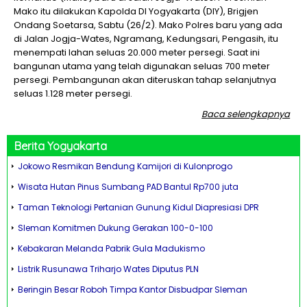
Mako itu dilakukan Kapolda DI Yogyakarta (DIY), Brigjen
Ondang Soetarsa, Sabtu (26/2). Mako Polres baru yang ada
di Jalan Jogja-Wates, Ngramang, Kedungsari, Pengasih, itu
menempati lahan seluas 20.000 meter persegi. Saat ini
bangunan utama yang telah digunakan seluas 700 meter
persegi. Pembangunan akan diteruskan tahap selanjutnya
seluas 1.128 meter persegi.
Baca selengkapnya
Berita
Yogyakarta
Jokowo Resmikan Bendung Kamijori di Kulonprogo
Wisata Hutan Pinus Sumbang PAD Bantul Rp700 juta
Taman Teknologi Pertanian Gunung Kidul Diapresiasi DPR
Sleman Komitmen Dukung Gerakan 100-0-100
Kebakaran Melanda Pabrik Gula Madukismo
Listrik Rusunawa Triharjo Wates Diputus PLN
Beringin Besar Roboh Timpa Kantor Disbudpar Sleman