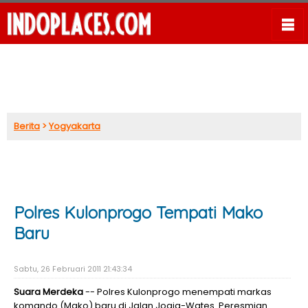
Berita
>
Yogyakarta
Polres Kulonprogo Tempati Mako
Baru
Sabtu, 26 Februari 2011 21:43:34
Suara Merdeka
-- Polres Kulonprogo menempati markas
komando (Mako) baru di Jalan Jogja-Wates. Peresmian