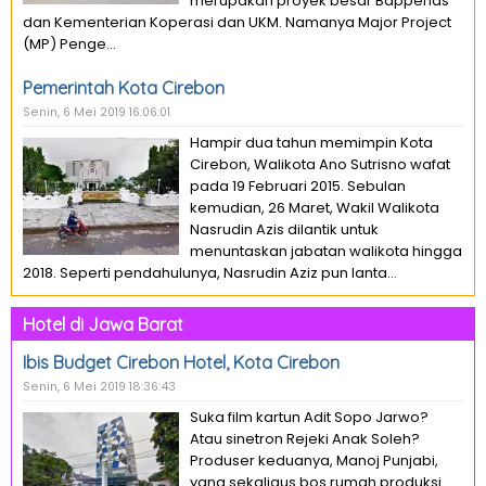
merupakan proyek besar Bappenas
dan Kementerian Koperasi dan UKM. Namanya Major Project
(MP) Penge...
Pemerintah Kota Cirebon
Senin, 6 Mei 2019 16:06:01
Hampir dua tahun memimpin Kota
Cirebon, Walikota Ano Sutrisno wafat
pada 19 Februari 2015. Sebulan
kemudian, 26 Maret, Wakil Walikota
Nasrudin Azis dilantik untuk
menuntaskan jabatan walikota hingga
2018. Seperti pendahulunya, Nasrudin Aziz pun lanta...
Hotel di Jawa Barat
Ibis Budget Cirebon Hotel, Kota Cirebon
Senin, 6 Mei 2019 18:36:43
Suka film kartun Adit Sopo Jarwo?
Atau sinetron Rejeki Anak Soleh?
Produser keduanya, Manoj Punjabi,
yang sekaligus bos rumah produksi