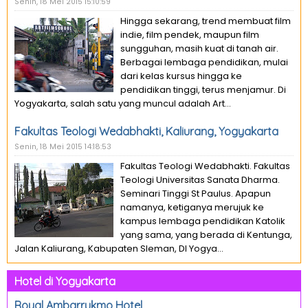
Senin, 18 Mei 2015 15:10:59
Hingga sekarang, trend membuat film
indie, film pendek, maupun film
sungguhan, masih kuat di tanah air.
Berbagai lembaga pendidikan, mulai
dari kelas kursus hingga ke
pendidikan tinggi, terus menjamur. Di
Yogyakarta, salah satu yang muncul adalah Art...
Fakultas Teologi Wedabhakti, Kaliurang, Yogyakarta
Senin, 18 Mei 2015 14:18:53
Fakultas Teologi Wedabhakti. Fakultas
Teologi Universitas Sanata Dharma.
Seminari Tinggi St Paulus. Apapun
namanya, ketiganya merujuk ke
kampus lembaga pendidikan Katolik
yang sama, yang berada di Kentunga,
Jalan Kaliurang, Kabupaten Sleman, DI Yogya...
Hotel di Yogyakarta
Royal Ambarrukmo Hotel