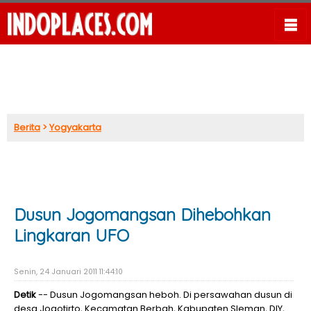
Berita
>
Yogyakarta
Dusun Jogomangsan Dihebohkan
Lingkaran UFO
Senin, 24 Januari 2011 11:44:10
Detik
-- Dusun Jogomangsan heboh. Di persawahan dusun di
desa Jogotirto, Kecamatan Berbah, Kabupaten Sleman, DIY,