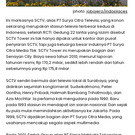
photo:
jobojero/indoplaces
Ini markasnya SCTV, alias PT Surya Citra Televisi, yang konon
sekarang merupakan stasiun televisi terbesar kedua di
Indonesia, setelah RCTI. Gedung 22 lantai yang lazim disebut
SCTV Tower ini tak hanya dipakai untuk kantor dan pusat
penyiaran SCTV, tapi juga keluarga besar induknya PT Surya
Citra Media Tbk. SCTV Tower ini merupakan bagian dari
Senayan City. Biaya sewa tahun 2010, menurut laporan
tahunan resmi, Rp 170,2 miliar, sedikit lebih rendah dari tahun
sebelumnya yang Rp 175,8 miliar.
SCTV sendiri bermula dari televisi lokal di Surabaya, yang
didirikan sejumlah konglomerat: Sudwikatmono, Peter
Gontha, Henry Pribadi, Halimah Bambang Trihatmodjo, dan
Azis Mochtar. Ia pertama kali mengudara pada 1990. Baru
pada 1993 stasiun ini mendapat izin siaran nasional. Dan sejak
itu pula mulai memindahkan aktivitasnya ke Jakarta. Pada
1999, SCTV dijadikan bagian dari PT Surya Citra Media, yang
usahanya mencakup segala aspek multimedia.
Pada 2001, Emtek Group alias PT Elang Mahkota Tekonologi,