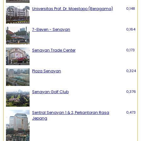
Universitas Prof. Dr. Moestopo (Beragama)
0,148
7-Eleven - Senayan
0,164
Senayan Trade Center
0,173
Plaza Senayan
0,324
Senayan Golf Club
0,376
Sentral Senayan 1 & 2, Perkantoran Rasa
0,473
Jepang