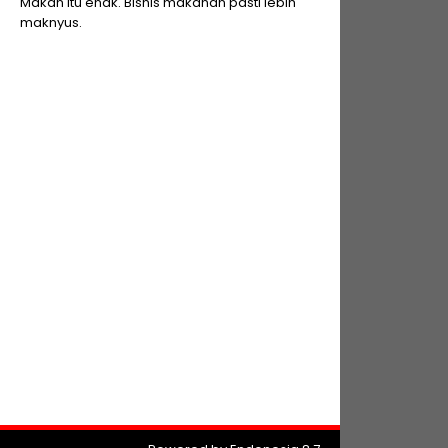
Makan itu enak. Bisnis makanan pasti lebih
maknyus.