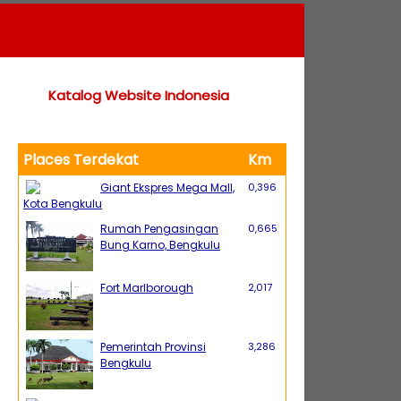
Katalog Website Indonesia
Places Terdekat
Km
Giant Ekspres Mega Mall,
0,396
Kota Bengkulu
Rumah Pengasingan
0,665
Bung Karno, Bengkulu
Fort Marlborough
2,017
Pemerintah Provinsi
3,286
Bengkulu