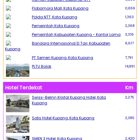
Flobamora Mall, Kota Kupang
0,659
Polda NTT, Kota Kupang
1,363
Pemerintah Kota Kupang
2,368
Pemerintah Kabupaten Kupang - Kantor Lama
3,316
Bandara Internasional El Tari, Kabupaten
6,617
Kupang
PT Semen Kupang, Kota Kupang
7,791
PLTU Bolok
14,891
Hotel Terdekat
Km
Swiss-Belinn Kristal Kupang Hotel, Kota
2,275
Kupang
Sotis Hotel Kupang, Kota Kupang
2,385
SMKN 3 Hotel, Kota Kupang
2,420