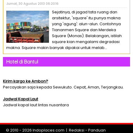
Jumat, 30 Agustus 2013 08:20:16
Sejatinya, di jagad tata ruang dan
arsitektur, 'square' itu punya makna
yang 'agung': alun-alun. Contohnya
Tiananmen Square dan Merdeka
Square (Monas). Belakangan, istilah
square kian mengalami degradasi
makna. Square makin banyak dipakai untuk melab...
Hotel di Bantul
Kirim kargo ke Ambon?
Percayakan saja kepada Sewukuto. Cepat, Aman, Terjangkau.
Jadwal Kapal Laut
Jadwal kapal laut lintas nusantara
© 2010 - 2026
Indoplaces.com
|
Redaksi
-
Panduan