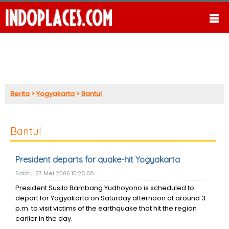
Berita
>
Yogyakarta
>
Bantul
Bantul
President departs for quake-hit Yogyakarta
Sabtu, 27 Mei 2006 15:28:08
President Susilo Bambang Yudhoyono is scheduled to
depart for Yogyakarta on Saturday afternoon at around 3
p.m. to visit victims of the earthquake that hit the region
earlier in the day.