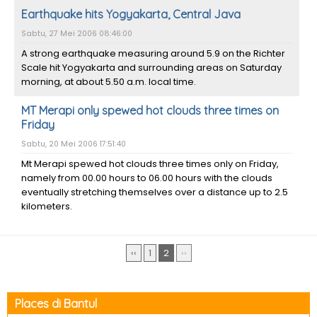
Earthquake hits Yogyakarta, Central Java
Sabtu, 27 Mei 2006 08:46:00
A strong earthquake measuring around 5.9 on the Richter
Scale hit Yogyakarta and surrounding areas on Saturday
morning, at about 5.50 a.m. local time.
MT Merapi only spewed hot clouds three times on
Friday
Sabtu, 20 Mei 2006 17:51:40
Mt Merapi spewed hot clouds three times only on Friday,
namely from 00.00 hours to 06.00 hours with the clouds
eventually stretching themselves over a distance up to 2.5
kilometers.
‹‹
1
2
››
Places di Bantul