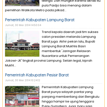
telinga. Dan mungkin karena akrab itu
pula Paidjo bisa menang dalam
pemilihan Walikota Metro pada pilkad...
Pemerintah Kabupaten Lampung Barat
Jumat, 30 Mei 2014 14:50:04
Trend kepala daerah jadi tim sukses
calon presiden melanda Lampung
Barat juga. Akhir pekan lalu, Bupati
Lampung Barat Mukhlis Basri
membentuk 'Jaringan Relawan
Nusantara untuk Pemenangan
Jokowi-JK' tingkat provinsi Lampung. Selain legal, kiprah
Mukhl...
Pemerintah Kabupaten Pesisir Barat
Jumat, 30 Mei 2014 10:24:12
Pemerintah Kabupaten Lampung
Barat punya wilayah pantai yang
panjang membentang dari Bengkulu
hingga hampir ke ujung tenggara
Pulau Sumatera. Juga, baru saja