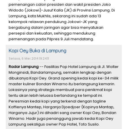
pemenangan calon presiden dan wakil presiden Joko
Widodo (Jokowi)-Jusuf Kalla (JK) di Provinsi Lampung. Di
Lampung, kata Mukhlis, sekarang ini sudah ada 13
kelompok relawan pendukung Jokowi-JK yang
bergabung dalam jaringan agar bisa menyatukan
persepsi dan kekuatan, sehingga mendukung
pemenangan pada Pilpres 9 Juli mendatang.
Kopi Oey Buka di Lampung
Selasa, 6 Mei 2014 19:24:11
Radar Lampung
-- Fasilitas Pop Hotel Lampung di Jl. Wolter
Monginsidi, Bandarlampung, semakin lengkap dengan
dibukanya Kopi Oey. Grand opening kedai kopi ke-34 milik
master kuliner Bondan Winarno itu berlangsung kemarin.
Lokasinya yang strategis membuat para penikmat kopi
tentu akan lebih leluasa bertandang ke tempat ini.
Peresmian kedai kopi yang terkenal dengan tagline
Koffienya Mantep, Harganja Djoedjoer (Kopinya Mantap,
Harganya Jujur) ini dihadiri sang owner Kopi Oey, Bondan
Winarno. Hadir juga penanggung jawab kedai Kopi Oey
Lampung sekaligus owner Pop Hotel, Toto Susilo.