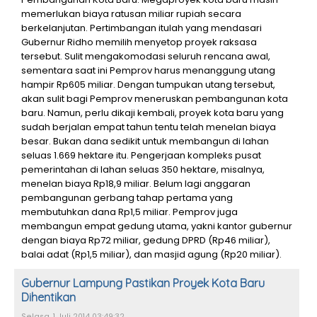
memerlukan biaya ratusan miliar rupiah secara
berkelanjutan. Pertimbangan itulah yang mendasari
Gubernur Ridho memilih menyetop proyek raksasa
tersebut. Sulit mengakomodasi seluruh rencana awal,
sementara saat ini Pemprov harus menanggung utang
hampir Rp605 miliar. Dengan tumpukan utang tersebut,
akan sulit bagi Pemprov meneruskan pembangunan kota
baru. Namun, perlu dikaji kembali, proyek kota baru yang
sudah berjalan empat tahun tentu telah menelan biaya
besar. Bukan dana sedikit untuk membangun di lahan
seluas 1.669 hektare itu. Pengerjaan kompleks pusat
pemerintahan di lahan seluas 350 hektare, misalnya,
menelan biaya Rp18,9 miliar. Belum lagi anggaran
pembangunan gerbang tahap pertama yang
membutuhkan dana Rp1,5 miliar. Pemprov juga
membangun empat gedung utama, yakni kantor gubernur
dengan biaya Rp72 miliar, gedung DPRD (Rp46 miliar),
balai adat (Rp1,5 miliar), dan masjid agung (Rp20 miliar).
Gubernur Lampung Pastikan Proyek Kota Baru
Dihentikan
Selasa, 1 Juli 2014 03:49:32