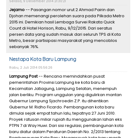
Selasa, 9 Desember 2014 21:30:21
Jejamo
-- Pasangan nomor urut 2 Ahmad Pairin dan
Djohan memenangi perolehan suara pada Pilkada Metro
2015 ini. Demikian hasil Lembaga Survei Rakata Quick
Count di Hotel Horison, Rabu, 9/12/2015. Dari seratus
persen data yang sudah masuk dari seluruh TPS di Kota
Metro, besar partisipasi masyarakat yang mencoblos
sebanyak 76%.
Nestapa Kota Baru Lampung
Rabu, 2 Juli 2014 05:56:26
Lampung Post
-- Rencana memindahkan pusat
pemerintahan Provinsi Lampung ke kota baru di
Kecamatan Jatiagung, Lampung Selatan, menempuh
jalan berliku. Program unggulan yang digulirkan mantan
Gubernur Lampung Sjachroedin Z.P. itu dihentikan
Gubernur M. Ridho Ficardo. Pembangunan kota baru
dimulai sejak empat tahun lalu, tepatnya 27 Juni 2010.
Proyek ratusan miliar rupiah itu menggunakan lahan eks
PTPN 7 di Way Huwi. Dari sisi regulasi, pembangunan kota
baru diatur dalam Peraturan Daerah No. 2/2013 tentang
Pembangunan Kota Baru. Megaproyek kota baru masih