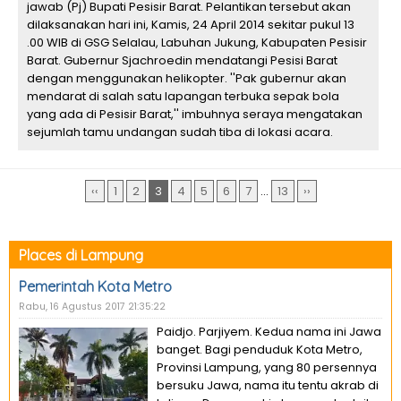
jawab (Pj) Bupati Pesisir Barat. Pelantikan tersebut akan
dilaksanakan hari ini, Kamis, 24 April 2014 sekitar pukul 13
.00 WIB di GSG Selalau, Labuhan Jukung, Kabupaten Pesisir
Barat. Gubernur Sjachroedin mendatangi Pesisi Barat
dengan menggunakan helikopter. ''Pak gubernur akan
mendarat di salah satu lapangan terbuka sepak bola
yang ada di Pesisir Barat,'' imbuhnya seraya mengatakan
sejumlah tamu undangan sudah tiba di lokasi acara.
‹‹
1
2
3
4
5
6
7
...
13
››
Places di Lampung
Pemerintah Kota Metro
Rabu, 16 Agustus 2017 21:35:22
Paidjo. Parjiyem. Kedua nama ini Jawa
banget. Bagi penduduk Kota Metro,
Provinsi Lampung, yang 80 persennya
bersuku Jawa, nama itu tentu akrab di