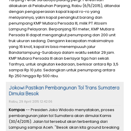
dilakukan di Pelabuhan Panjang, Rabu (6/5/2015), ditandai
dengan pengoperasian kapal kapal ro-ro yang
melayaninya, yakni kapal penangkut barang dan
penumpang KMP Mutiara Persada III, milik PT Atosim
Lampung Pelayaran. Berpanjang 151 meter, KMP Mutiara
Persada III dapat mengangkut penumpang dan 200 unit
truk ukuran sedang. Dengann kecepatan maksimalnya
yang 16 knot, kapal ini bisa menempuuuh jalur
Bandarlampung-Surabaya dalam waktu sekitar 29 jam.
KMP Mutiara Persada III akan berlayar tiga hari sekali.
Tarifnya, untuk angkutan kedaraan, berkisar antara Rp 3,5
sampai Rp 10 juta. Sedangkan untuk penumpang antara
Rp 250 hingga Rp 500 ribu.
Jokowi Pastikan Pembangunan Tol Trans Sumatera
Dimulai Besok
Rabu, 29 April 2015 12:42:06
Kompas
-- Presiden Joko Widodo menyatakan, proses
pembangunan jalan tol Sumatera akan dimulai Kamis
(30/4/2015). Jalan tol tersebut akan terbentang dari
Lampung sampai Aceh. ''Besok akan kita ground breaking