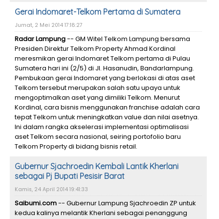
Gerai Indomaret-Telkom Pertama di Sumatera
Jumat, 2 Mei 2014 17:18:27
Radar Lampung
-- GM Witel Telkom Lampung bersama
Presiden Direktur Telkom Property Ahmad Kordinal
meresmikan gerai Indomaret Telkom pertama di Pulau
Sumatera hari ini (2/5) di Jl. Hasanudin, Bandarlampung.
Pembukaan gerai Indomaret yang berlokasi di atas aset
Telkom tersebut merupakan salah satu upaya untuk
mengoptimalkan aset yang dimiliki Telkom. Menurut
Kordinal, cara bisnis menggunakan franchise adalah cara
tepat Telkom untuk meningkatkan value dan nilai asetnya.
Ini dalam rangka akselerasi implementasi optimalisasi
aset Telkom secara nasional, seiring portofolio baru
Telkom Property di bidang bisnis retail.
Gubernur Sjachroedin Kembali Lantik Kherlani
sebagai Pj Bupati Pesisir Barat
Kamis, 24 April 2014 19:41:33
Saibumi.com
-- Gubernur Lampung Sjachroedin ZP untuk
kedua kalinya melantik Kherlani sebagai penanggung