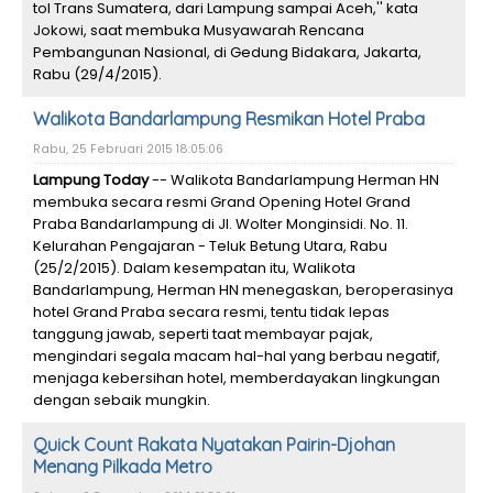
tol Trans Sumatera, dari Lampung sampai Aceh,'' kata
Jokowi, saat membuka Musyawarah Rencana
Pembangunan Nasional, di Gedung Bidakara, Jakarta,
Rabu (29/4/2015).
Walikota Bandarlampung Resmikan Hotel Praba
Rabu, 25 Februari 2015 18:05:06
Lampung Today
-- Walikota Bandarlampung Herman HN
membuka secara resmi Grand Opening Hotel Grand
Praba Bandarlampung di Jl. Wolter Monginsidi. No. 11.
Kelurahan Pengajaran - Teluk Betung Utara, Rabu
(25/2/2015). Dalam kesempatan itu, Walikota
Bandarlampung, Herman HN menegaskan, beroperasinya
hotel Grand Praba secara resmi, tentu tidak lepas
tanggung jawab, seperti taat membayar pajak,
mengindari segala macam hal-hal yang berbau negatif,
menjaga kebersihan hotel, memberdayakan lingkungan
dengan sebaik mungkin.
Quick Count Rakata Nyatakan Pairin-Djohan
Menang Pilkada Metro