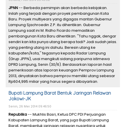
JPNN
-- Berbeda pemimpin akan berbeda kebijakan.
Inilah yang terjadi dengan proyek pembangunan Kota
Baru. Proyek multiyears yang digagas mantan Gubernur
Lampung Sjachroedin Z.P. itu dihentikan. Gubernur
Lampung saat ini M. Ridho Ficardo memastikan
pembangunan Kota Baru dihentikan. ''Tahu nggak, dengar
sendiri kan kita punya utang berapa tadi? Jadi sudah jelas.
yang penting utang ini dahulu. Beresin utang ke
kabupaten/kota,'' tegasnya kepada Radar Lampung
(Grup JPPN), usai mengikuti sidang paripurna istimewa
DPRD Lampung, Senin (30/6). Berdasarkan laporan hasil
pemeriksaan atas laporan keuangan Pemprov Lampung
2013, dinyatakan bahwa pemprov memiliki utang sebesar
Rp604,995 miliar yang harus segera dibayarkan.
Bupati Lampung Barat Bentuk Jaringan Relawan
Jokowi-JK
Senin, 26 Mei 2014 09:46:50
Republika
-- Mukhlis Basri, Ketua DPC PDI Perjuangan
Kabupaten Lampung Barat, yang juga Bupati Lampung
Barat, membentuk jaringan relawan nusantara untuk