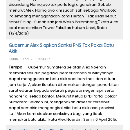
disandang Harnojoyo tak perlu lagi digunakan. Sebab
menurut Alex, Harnojoyo kini sudah sah sebagai Walikota
Palembang menggantikan Romi Herton. ''Tak usah sebut-
sebut Plt lagi. Sudah sah jadi Wako Palembang,'' kata Alex
saat meresmikan Tower Fakultas Hukum Unsri, Rabu
(8/4/2015).
Gubernur Alex Siapkan Sanksi PNS Tak Pakai Batu
Akik
Senin, 6 April 2015 15:43:57
Tempo
-- Gubernur Sumatera Selatan Alex Noerdin
meminta seluruh pegawai pemerintahan di wilayahnya
dapat menggunakan batu akik saat berdinas dan di luar
jam kerja. Ajakan itu akan diformalkan dengan penerbitan
surat edaran kepada seluruh pegawai negeri sipil serta
honorer di setiap kantor. Menurut Ketua DPD Partai Golkar
Sumatera Selatan ini, mengenakan aksesori tersebut
dapat semakin mengangkat nilai batu akik asal provinsi
itu. ''Akan kami siapkan sanksinya bagi yang tidak
memakai batu akik,'' kata Alex Noerdin, Senin, 6 April 2015.