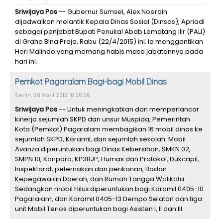
Sriwijaya Pos
-- Gubernur Sumsel, Alex Noerdin
dijadwalkan melantik Kepala Dinas Sosial (Dinsos), Apriadi
sebagai penjabat Bupati Penukal Abab Lematang Ilir (PALI)
di Graha Bina Praja, Rabu (22/4/2015) ini. Ia menggantikan
Heri Malindo yang memang habis masa jabatannya pada
hari ini.
Pemkot Pagaralam Bagi-bagi Mobil Dinas
Senin, 20 April 2015 16:25:26
Sriwijaya Pos
-- Untuk meningkatkan dan memperlancar
kinerja sejumlah SKPD dan unsur Muspida, Pemerintah
Kota (Pemkot) Pagaralam membagikan 16 mobil dinas ke
sejumlah SKPD, Koramil, dan sejumlah sekolah. Mobil
Avanza diperuntukan bagi Dinas Kebersihan, SMKN 02,
SMPN 10, Kanpora, KP3BJP, Humas dan Protokol, Dukcapil,
Inspektorat, peternakan dan perikanan, Badan
Kepegawaian Daerah, dan Rumah Tangga Walikota.
Sedangkan mobil Hilux diperuntukan bagi Koramil 0405-10
Pagaralam, dan Koramil 0405-13 Dempo Selatan dan tiga
unit Mobil Terios diperuntukan bagi Asisten I, II dan III.