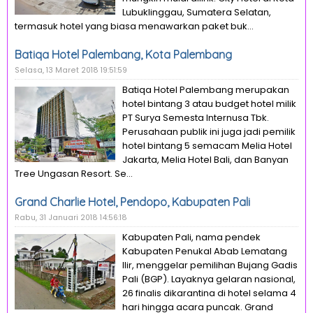
Lubuklinggau, Sumatera Selatan,
termasuk hotel yang biasa menawarkan paket buk...
Batiqa Hotel Palembang, Kota Palembang
Selasa, 13 Maret 2018 19:51:59
Batiqa Hotel Palembang merupakan
hotel bintang 3 atau budget hotel milik
PT Surya Semesta Internusa Tbk.
Perusahaan publik ini juga jadi pemilik
hotel bintang 5 semacam Melia Hotel
Jakarta, Melia Hotel Bali, dan Banyan
Tree Ungasan Resort. Se...
Grand Charlie Hotel, Pendopo, Kabupaten Pali
Rabu, 31 Januari 2018 14:56:18
Kabupaten Pali, nama pendek
Kabupaten Penukal Abab Lematang
Ilir, menggelar pemilihan Bujang Gadis
Pali (BGP). Layaknya gelaran nasional,
26 finalis dikarantina di hotel selama 4
hari hingga acara puncak. Grand