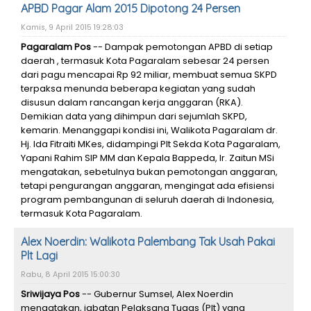
APBD Pagar Alam 2015 Dipotong 24 Persen
Kamis, 9 April 2015 19:28:03
Pagaralam Pos
-- Dampak pemotongan APBD di setiap
daerah , termasuk Kota Pagaralam sebesar 24 persen
dari pagu mencapai Rp 92 miliar, membuat semua SKPD
terpaksa menunda beberapa kegiatan yang sudah
disusun dalam rancangan kerja anggaran (RKA).
Demikian data yang dihimpun dari sejumlah SKPD,
kemarin. Menanggapi kondisi ini, Walikota Pagaralam dr.
Hj. Ida Fitraiti MKes, didampingi Plt Sekda Kota Pagaralam,
Yapani Rahim SIP MM dan Kepala Bappeda, Ir. Zaitun MSi
mengatakan, sebetulnya bukan pemotongan anggaran,
tetapi pengurangan anggaran, mengingat ada efisiensi
program pembangunan di seluruh daerah di Indonesia,
termasuk Kota Pagaralam.
Alex Noerdin: Walikota Palembang Tak Usah Pakai
Plt Lagi
Rabu, 8 April 2015 15:00:30
Sriwijaya Pos
-- Gubernur Sumsel, Alex Noerdin
mengatakan, jabatan Pelaksana Tugas (Plt) yang