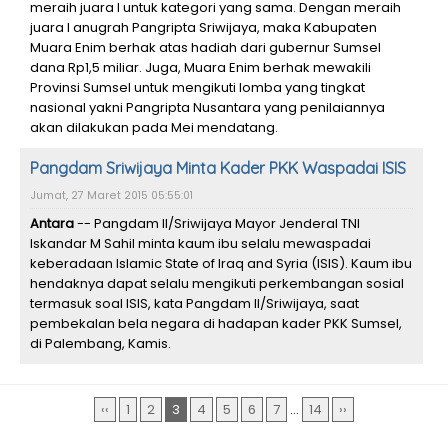
meraih juara I untuk kategori yang sama. Dengan meraih
juara I anugrah Pangripta Sriwijaya, maka Kabupaten
Muara Enim berhak atas hadiah dari gubernur Sumsel
dana Rp1,5 miliar. Juga, Muara Enim berhak mewakili
Provinsi Sumsel untuk mengikuti lomba yang tingkat
nasional yakni Pangripta Nusantara yang penilaiannya
akan dilakukan pada Mei mendatang.
Pangdam Sriwijaya Minta Kader PKK Waspadai ISIS
Jumat, 27 Maret 2015 05:55:01
Antara
-- Pangdam II/Sriwijaya Mayor Jenderal TNI
Iskandar M Sahil minta kaum ibu selalu mewaspadai
keberadaan Islamic State of Iraq and Syria (ISIS). Kaum ibu
hendaknya dapat selalu mengikuti perkembangan sosial
termasuk soal ISIS, kata Pangdam II/Sriwijaya, saat
pembekalan bela negara di hadapan kader PKK Sumsel,
di Palembang, Kamis.
‹‹
1
2
3
4
5
6
7
...
14
››