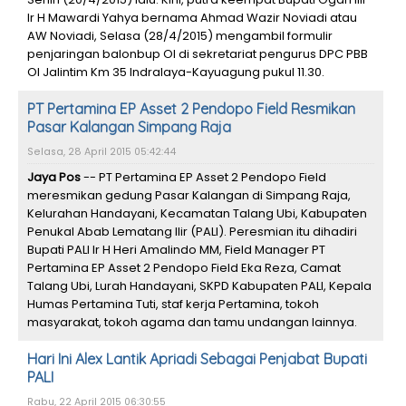
Ir H Mawardi Yahya bernama Ahmad Wazir Noviadi atau
AW Noviadi, Selasa (28/4/2015) mengambil formulir
penjaringan balonbup OI di sekretariat pengurus DPC PBB
OI Jalintim Km 35 Indralaya-Kayuagung pukul 11.30.
PT Pertamina EP Asset 2 Pendopo Field Resmikan
Pasar Kalangan Simpang Raja
Selasa, 28 April 2015 05:42:44
Jaya Pos
-- PT Pertamina EP Asset 2 Pendopo Field
meresmikan gedung Pasar Kalangan di Simpang Raja,
Kelurahan Handayani, Kecamatan Talang Ubi, Kabupaten
Penukal Abab Lematang Ilir (PALI). Peresmian itu dihadiri
Bupati PALI Ir H Heri Amalindo MM, Field Manager PT
Pertamina EP Asset 2 Pendopo Field Eka Reza, Camat
Talang Ubi, Lurah Handayani, SKPD Kabupaten PALI, Kepala
Humas Pertamina Tuti, staf kerja Pertamina, tokoh
masyarakat, tokoh agama dan tamu undangan lainnya.
Hari Ini Alex Lantik Apriadi Sebagai Penjabat Bupati
PALI
Rabu, 22 April 2015 06:30:55