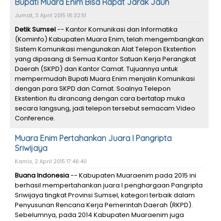
Bupati Muara Enim Bisa Rapat Jarak Jauh
Jumat, 3 April 2015 18:32:51
Detik Sumsel
-- Kantor Komunikasi dan Informatika
(Kominfo) Kabupaten Muara Enim, telah mengembangkan
Sistem Komunikasi mengunakan Alat Telepon Ekstention
yang dipasang di Semua Kantor Satuan Kerja Perangkat
Daerah (SKPD) dan Kantor Camat. Tujuannya untuk
mempermudah Bupati Muara Enim menjalin Komunikasi
dengan para SKPD dan Camat. Soalnya Telepon
Ekstention itu dirancang dengan cara bertatap muka
secara langsung, jadi telepon tersebut semacam Video
Conference.
Muara Enim Pertahankan Juara I Pangripta
Sriwijaya
Kamis, 2 April 2015 17:46:40
Buana Indonesia
-- Kabupaten Muaraenim pada 2015 ini
berhasil mempertahankan juara I penghargaan Pangripta
Sriwijaya tingkat Provinsi Sumsel, kategori terbaik dalam
Penyusunan Rencana Kerja Pemerintah Daerah (RKPD).
Sebelumnya, pada 2014 Kabupaten Muaraenim juga