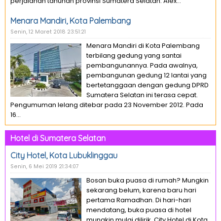
perjalanan tahunan provinsi Sumatera Selatan. Alex...
Menara Mandiri, Kota Palembang
Senin, 12 Maret 2018 23:51:21
Menara Mandiri di Kota Palembang
terbilang gedung yang santai
pembangunannya. Pada awalnya,
pembangunan gedung 12 lantai yang
bertetanggaan dengan gedung DPRD
Sumatera Selatan ini terasa cepat.
Pengumuman lelang ditebar pada 23 November 2012. Pada
16...
Hotel di Sumatera Selatan
City Hotel, Kota Lubuklinggau
Senin, 6 Mei 2019 21:34:07
Bosan buka puasa di rumah? Mungkin
sekarang belum, karena baru hari
pertama Ramadhan. Di hari-hari
mendatang, buka puasa di hotel
mungkin mulai dilirik. City Hotel di Kota