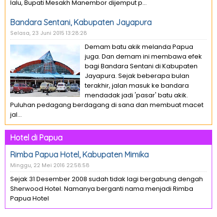
lalu, Bupati Mesakh Manembor dijemput p...
Bandara Sentani, Kabupaten Jayapura
Selasa, 23 Juni 2015 13:28:28
Demam batu akik melanda Papua
juga. Dan demam ini membawa efek
bagi Bandara Sentani di Kabupaten
Jayapura. Sejak beberapa bulan
terakhir, jalan masuk ke bandara
mendadak jadi 'pasar' batu akik.
Puluhan pedagang berdagang di sana dan membuat macet
jal...
Hotel di Papua
Rimba Papua Hotel, Kabupaten Mimika
Minggu, 22 Mei 2016 22:58:58
Sejak 31 Desember 2008 sudah tidak lagi bergabung dengah
Sherwood Hotel. Namanya berganti nama menjadi Rimba
Papua Hotel