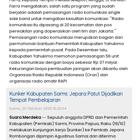
Farra mengatakan, salah satu program yang sudah
berjalan adalah pemasangan radio komunikasi single
side band untuk mengatasi kesulitan komunikasi. ''Radio
komunikasi itu dipasang di 20 kecamatan dan pos
perwakilan yang doperasikan oleh tim dari Jakarta.''
Pemasangan radio komunikasi merupakan bagian dari
permohonan bantuan Pemerintah Kabupaten Yahukimo
kepada pemerintah pusat. Pada Desember lalu,
Kabupaten Yahukimo memohon pemasangan 56 unit
radio komunikasi dengan biaya sebesar Rp 37 milyar.
Kekurangan biaya pembuatan jaringan akan dibantu oleh
Organisasi Radio Republik Indonesia (Orari) dan
organisasi radio amatir RAPI.
Kunker Kabupaten Sarmi: Jepara Patut Dijadikan
Tempat Pembelajaran
Kamis, 20 Oktober 2005 18:26:04
Suara Merdeka
-- Sepuluh anggota DPRD dan Pemerintah
Kabupaten (Pemkab) Sarmi, Provinsi Papua, Rabu (19/10)
melakukan kunjungan kerja (kunker) ke Pemkab Jepara.
Rombongan dipimpin Agustinus Samai dan diterima