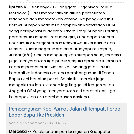
Liputan 6
-- Sebanyak 156 anggota Organisasi Papua
Merdeka (OPM) menyerahkan diri ke pemerintah
Indonesia dan menyatakan kembali ke pangkuan Ibu
Pertiwi. Sumpah setia itu disampaikan komandan OPM
yang beroperasi di daerah Batom, Pegunungan Bintang
perbatasan dengan Papua Nugini, di hadapan Menteri
Koordinator Kesejahteraan Rakyat Aburizal Bakrie dan
Menteri Dalam Negeri Mardianto di Jayapura, Papua,
Jumat (8/8). Selain mengucapkan sumpah setia, mereka
juga menyerahkan tiga pucuk senjata api serta 10 amunisi
kepada pemerintah. Alasan ke-156 anggota OPM ini
kembali ke Indonesia karena pembangunan di Tanah
Papua kini berjalan pesat. Selain itu, mereka juga
mengaku sudah tak tahan lagi tinggal di tengah hutan.
Anggota OPM yang menyerahkan diri berasal dari tiga
kelompok tentara pembebasan nasional.
Pembangunan Kab. Asmat Jalan di Tempat, Parpol
Lapor Bupati ke Presiden
Senin, 27 Nopember 2006 19:45:22
Merdeka
-- Pelaksanaan pembangunan Kabupaten