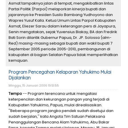
Asmat tampaknya jalan di tempat, mengakibatkan lintas
Partai Politik (Parpol) melaporkan kinerja bupati dan
jajarannya ke Presiden Susilo Bambang Yudhoyono dan
Wapres Yusuf Kalla. Ketua Umum Lintas Parpol Kabupaten
Asmat, Eliezer Sarau dalam keterangan pers di Jayapura,
Senin mengatakan, sejak Yuvensius Biakay, BA dan Fredirik
Bati Sorin dilantik Gubernur Papua, Dr. JP. Solossa (alm-
Red) masing-masing sebagai bupati dan wakil bupati 7
September 2005 periode 2005-2010, pembangunan di
kabupaten di bagian Selatan Papua tidak memperlihatkan
kemajuan.
Program Pencegahan Kelaparan Yahukimo Mulai
Dijalankan
Minggu, 15 Januari 2006 19:51:55
Tempo
-- Program terencana untuk mengatasi
keterpencilan dan kekurangan pangan yang terjadi di
Kabupaten Yahukimo, Papua, mulai direalisasikan.
''Beberapa program jangka pendek sudah disetujui dan
sudah berjalan,'' kata Angota Tim Satuan Pelaksana
Penanggulangan Bencana Alam Yahukimo, Abu Bakar
Farra, kepada Tempo melalui telepon, Minggu, 15 Januari.