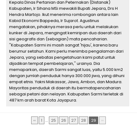
Kepala Dinas Pertanian dan Peternakan (Distanak)
Kabupaten, Ir Sihana MSi mewakili Bupati Jepara, Drs H
Hendra Martojo. Ikut menerima rombongan antara lain
Kabid Ekonomi Bappeda, Ir Sujarot. Agustinus
mengatakan, pihaknya merasa perlu untuk melakukan
kunker di Jepara, mengingat kemiripan dua daerah dari
sisi geografis dan (sebagian) mata pencaharian.
''Kabupaten Sarmi ini masih sangat 'hijau', karena baru
berumur setahun. Kami perlu menimba pengalaman dari
Jepara, yang sebatas pengetahuan kami patut untuk
dijadikan tempat pembelajaran,'' urainya. Dia
memaparkan, daerah Sarmi sangat luas, yaitu 5.000 km2
dengan jumlah penduduk hanya 300.000 jiwa, yang dihuni
empat etnis. Yakni Makassar, Jawa, Ambon, dan Madura.
Mayoritas penduduk di daerah itu bermatapencaharian
sebagai petani dan nelayan. Kabupaten Sarmi terletak di
487 km arah barat Kota Jayapura.
‹‹
1
...
25
26
27
28
29
››