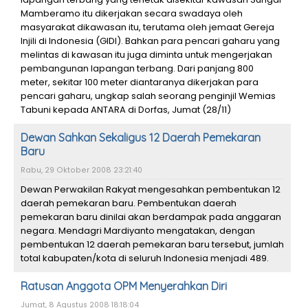
Mamberamo itu dikerjakan secara swadaya oleh
masyarakat dikawasan itu, terutama oleh jemaat Gereja
Injili di Indonesia (GIDI). Bahkan para pencari gaharu yang
melintas di kawasan itu juga diminta untuk mengerjakan
pembangunan lapangan terbang. Dari panjang 800
meter, sekitar 100 meter diantaranya dikerjakan para
pencari gaharu, ungkap salah seorang penginjil Wemias
Tabuni kepada ANTARA di Dorfas, Jumat (28/11)
Dewan Sahkan Sekaligus 12 Daerah Pemekaran
Baru
Rabu, 29 Oktober 2008 23:21:40
Dewan Perwakilan Rakyat mengesahkan pembentukan 12
daerah pemekaran baru. Pembentukan daerah
pemekaran baru dinilai akan berdampak pada anggaran
negara. Mendagri Mardiyanto mengatakan, dengan
pembentukan 12 daerah pemekaran baru tersebut, jumlah
total kabupaten/kota di seluruh Indonesia menjadi 489.
Ratusan Anggota OPM Menyerahkan Diri
Jumat, 8 Agustus 2008 18:18:04