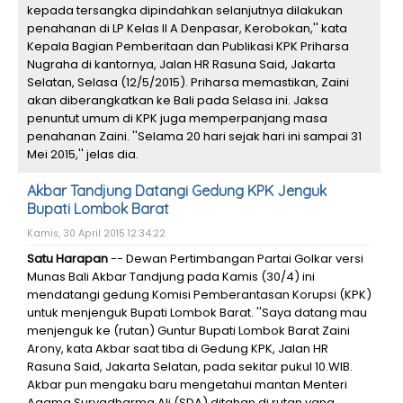
kepada tersangka dipindahkan selanjutnya dilakukan
penahanan di LP Kelas II A Denpasar, Kerobokan,'' kata
Kepala Bagian Pemberitaan dan Publikasi KPK Priharsa
Nugraha di kantornya, Jalan HR Rasuna Said, Jakarta
Selatan, Selasa (12/5/2015). Priharsa memastikan, Zaini
akan diberangkatkan ke Bali pada Selasa ini. Jaksa
penuntut umum di KPK juga memperpanjang masa
penahanan Zaini. ''Selama 20 hari sejak hari ini sampai 31
Mei 2015,'' jelas dia.
Akbar Tandjung Datangi Gedung KPK Jenguk
Bupati Lombok Barat
Kamis, 30 April 2015 12:34:22
Satu Harapan
-- Dewan Pertimbangan Partai Golkar versi
Munas Bali Akbar Tandjung pada Kamis (30/4) ini
mendatangi gedung Komisi Pemberantasan Korupsi (KPK)
untuk menjenguk Bupati Lombok Barat. ''Saya datang mau
menjenguk ke (rutan) Guntur Bupati Lombok Barat Zaini
Arony, kata Akbar saat tiba di Gedung KPK, Jalan HR
Rasuna Said, Jakarta Selatan, pada sekitar pukul 10.WIB.
Akbar pun mengaku baru mengetahui mantan Menteri
Agama Suryadharma Ali (SDA) ditahan di rutan yang