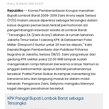
Rabu, 18 Maret 2015 11:04:07
Republika
-- Komisi Pemberantasan Korupsi menahan
Bupati Lombok Barat 2009-2019 Zaini Arony sejak Selasa
(17/3) malam seusai diperiksa sebagai tersangka dalam
kasus dugaan pemerasan terkait permohonan izin
pengembangan kawasan wisata di Lombok Barat.
''Tersangka ZA (Zaini Arony) ditahan di rumah tahanan
Jakarta Timur kelas 1 cabang KPK di Detasemen Polisi
Militer (Denpom) Guntur untuk 20 hari ke depan,'' kata
Kepala Bagian Pemberitaan dan Publikasi Priharsa
Nugraha di Jakarta, Selasa (18/3). Zaini yang keluar dari
gedung KPK sekitar pukul 22.00 WIB tampak sudah
mengenakan rompi tahanan berwarna oranye. Namun ia
enggan berkomentar apapun terkait penahanannya
tersebut. Politisi Partai Golkar itu tampak menenteng tas
berwarna biru dan langsung masuk ke dalam mobil
tahanan. Pengacara Zaini, Setiyono mengaku kliennya
kaget dengan penahanan tersebut.
KPK Panggil Bupati Lombok Barat sebagai
Tersangka