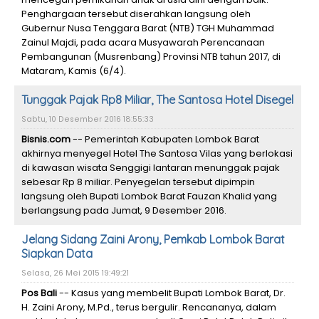
Penghargaan tersebut diserahkan langsung oleh
Gubernur Nusa Tenggara Barat (NTB) TGH Muhammad
Zainul Majdi, pada acara Musyawarah Perencanaan
Pembangunan (Musrenbang) Provinsi NTB tahun 2017, di
Mataram, Kamis (6/4).
Tunggak Pajak Rp8 Miliar, The Santosa Hotel Disegel
Sabtu, 10 Desember 2016 18:55:33
Bisnis.com
-- Pemerintah Kabupaten Lombok Barat
akhirnya menyegel Hotel The Santosa Vilas yang berlokasi
di kawasan wisata Senggigi lantaran menunggak pajak
sebesar Rp 8 miliar. Penyegelan tersebut dipimpin
langsung oleh Bupati Lombok Barat Fauzan Khalid yang
berlangsung pada Jumat, 9 Desember 2016.
Jelang Sidang Zaini Arony, Pemkab Lombok Barat
Siapkan Data
Selasa, 26 Mei 2015 19:49:21
Pos Bali
-- Kasus yang membelit Bupati Lombok Barat, Dr.
H. Zaini Arony, M.Pd., terus bergulir. Rencananya, dalam