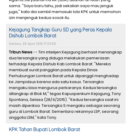
sama. ''Saya baru tahu, jadi sekalian saya mau jenguk
juga,'' kata dia sambil memasuki lobi KPK untuk memohon
izin menjenguk kedua sosok itu.
Kejagung Tangkap Guru SD yang Peras Kepala
Dishub Lombok Barat
Selasa, 28 April 2015 17:03:55
Tribun News
-- Tim intelijen Kejagung berhasil menangkap
dua tersangka yang diduga melakukan pemerasan
terhadap Kepala Dishub Kab Lombok Barat. ''Mereka
membuat surat panggilan pada Kepala Dinas
Perhubungan Lombok Barat untuk dipanggil menghadap
ke Jampidsus karena ada satu kasus. Tersangka
mengaku bisa mengurus perkaranya‎. Kedua tersangka
ditangkap di Blok M,'' tegas Kapuspenkum Kejagung, Tony
Spontana, Selasa (28/4/2015). ''Kedua tersangka saat ini
masih diperiksa. Tersangka S mengaku sebagai seorang
guru di Lombok Barat. Sementara rekannya LSP, seorang
anggota LSM,'' kata Tony.
KPK Tahan Bupati Lombok Barat