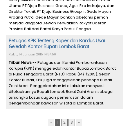
Utama PT Djaja Business Group, Agus Eka Indrajaya, dan
Direktur Teknik PT Djaja Business Group Ir. Gede Mayun
Ardana Putra. Gede Mayun bahkan diketahui pernah
menjadi anggota Dewan Perwakilan Rakyat Daerah
Provinsi Bali dari Partai Karya Peduli Bangsa.
Petugas KPK Tenteng Koper dan Kardus Usai
Geledah Kantor Bupati Lombok Barat
Rabu, 14 Januari 2015 14:54:50
Tribun News
-- Petugas dari Komisi Pemberantasan
Korupsi (KPK) menggeledah Kantor Bupati Lombok Barat,
di Nusa Tenggara Barat (NTB), Rabu (14/1/2015). Selain
Kantor Bupati, KPK juga menggeledah pendopo Bupati
Zaini Aroni. Penggeledahan ini dilakukan menyusul
ditetapkannya Bupati Lombok Barat Zaini Aroni sebagai
tersangka kasus dugaan pemerasan dalam
pengembangan kawasan wisata di Lombok Barat.
‹‹
1
2
3
››