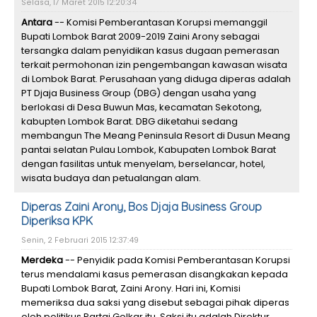
Selasa, 17 Maret 2015 12:20:34
Antara
-- Komisi Pemberantasan Korupsi memanggil
Bupati Lombok Barat 2009-2019 Zaini Arony sebagai
tersangka dalam penyidikan kasus dugaan pemerasan
terkait permohonan izin pengembangan kawasan wisata
di Lombok Barat. Perusahaan yang diduga diperas adalah
PT Djaja Business Group (DBG) dengan usaha yang
berlokasi di Desa Buwun Mas, kecamatan Sekotong,
kabupten Lombok Barat. DBG diketahui sedang
membangun The Meang Peninsula Resort di Dusun Meang
pantai selatan Pulau Lombok, Kabupaten Lombok Barat
dengan fasilitas untuk menyelam, berselancar, hotel,
wisata budaya dan petualangan alam.
Diperas Zaini Arony, Bos Djaja Business Group
Diperiksa KPK
Senin, 2 Februari 2015 12:37:49
Merdeka
-- Penyidik pada Komisi Pemberantasan Korupsi
terus mendalami kasus pemerasan disangkakan kepada
Bupati Lombok Barat, Zaini Arony. Hari ini, Komisi
memeriksa dua saksi yang disebut sebagai pihak diperas
oleh politikus Partai Golkar itu. Saksi itu adalah Direktur