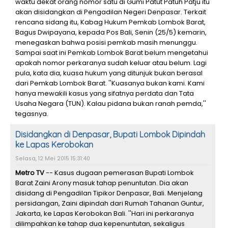
waktu dekat orang nomor satu di Gumi Patut Patuh Patju itu
akan disidangkan di Pengadilan Negeri Denpasar. Terkait
rencana sidang itu, Kabag Hukum Pemkab Lombok Barat,
Bagus Dwipayana, kepada Pos Bali, Senin (25/5) kemarin,
menegaskan bahwa posisi pemkab masih menunggu.
Sampai saat ini Pemkab Lombok Barat belum mengetahui
apakah nomor perkaranya sudah keluar atau belum. Lagi
pula, kata dia, kuasa hukum yang ditunjuk bukan berasal
dari Pemkab Lombok Barat. ''Kuasanya bukan kami. Kami
hanya mewakili kasus yang sifatnya perdata dan Tata
Usaha Negara (TUN). Kalau pidana bukan ranah pemda,''
tegasnya.
Disidangkan di Denpasar, Bupati Lombok Dipindah
ke Lapas Kerobokan
Selasa, 12 Mei 2015 15:31:40
Metro TV
-- Kasus dugaan pemerasan Bupati Lombok
Barat Zaini Arony masuk tahap penuntutan. Dia akan
disidang di Pengadilan Tipikor Denpasar, Bali. Menjelang
persidangan, Zaini dipindah dari Rumah Tahanan Guntur,
Jakarta, ke Lapas Kerobokan Bali. ''Hari ini perkaranya
dilimpahkan ke tahap dua kepenuntutan, sekaligus