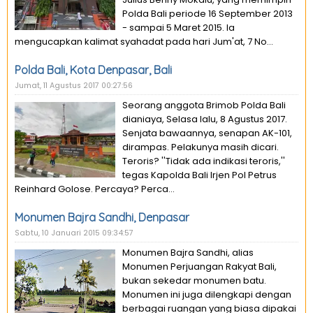
Polda Bali periode 16 September 2013
- sampai 5 Maret 2015. Ia
mengucapkan kalimat syahadat pada hari Jum'at, 7 No...
Polda Bali, Kota Denpasar, Bali
Jumat, 11 Agustus 2017 00:27:56
Seorang anggota Brimob Polda Bali
dianiaya, Selasa lalu, 8 Agustus 2017.
Senjata bawaannya, senapan AK-101,
dirampas. Pelakunya masih dicari.
Teroris? ''Tidak ada indikasi teroris,''
tegas Kapolda Bali Irjen Pol Petrus
Reinhard Golose. Percaya? Perca...
Monumen Bajra Sandhi, Denpasar
Sabtu, 10 Januari 2015 09:34:57
Monumen Bajra Sandhi, alias
Monumen Perjuangan Rakyat Bali,
bukan sekedar monumen batu.
Monumen ini juga dilengkapi dengan
berbagai ruangan yang biasa dipakai