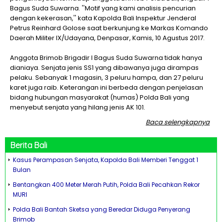
Bagus Suda Suwarna. ''Motif yang kami analisis pencurian
dengan kekerasan,'' kata Kapolda Bali Inspektur Jenderal
Petrus Reinhard Golose saat berkunjung ke Markas Komando
Daerah Militer IX/Udayana, Denpasar, Kamis, 10 Agustus 2017.
Anggota Brimob Brigadir I Bagus Suda Suwarna tidak hanya
dianiaya. Senjata jenis SS1 yang dibawanya juga dirampas
pelaku. Sebanyak 1 magasin, 3 peluru hampa, dan 27 peluru
karet juga raib. Keterangan ini berbeda dengan penjelasan
bidang hubungan masyarakat (humas) Polda Bali yang
menyebut senjata yang hilang jenis AK 101.
Baca selengkapnya
Berita
Bali
Kasus Perampasan Senjata, Kapolda Bali Memberi Tenggat 1
Bulan
Bentangkan 400 Meter Merah Putih, Polda Bali Pecahkan Rekor
MURI
Polda Bali Bantah Sketsa yang Beredar Diduga Penyerang
Brimob