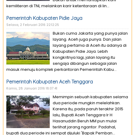
kemiliteran di TNI, melainkan karir ketentaraan di lin...
Pemerintah Kabupaten Pidie Jaya
Selasa, 2 Februari 2016 22:12:25
Bukan cuma Jakarta yang punya jalan
layang. Aceh juga punya. Dan jalan
layang pertama di Aceh itu adanya di
Kabupaten Pidie Jaya. Lebih
kongkritnya lagi, jalan layang itu
sengaja dibangun sebagai jalan
masuk menuju komplek perkantoran Pemerintah Kabu...
Pemerintah Kabupaten Aceh Tenggara
Kamis, 28 Januari 2016 18:07:41
Memimpin sebuah kabupaten selama
dua periode mungkin melelahkan.
Karena itu, pada paruh terakhir 2015
lalu, Bupati Aceh Tenggara Ir H
Hasanuddin Beruh MM pun mulai
terlihat jarang ngantor. Padahal,
bupati dua periode ini sempat dijuluki 'Bapak Pemban...