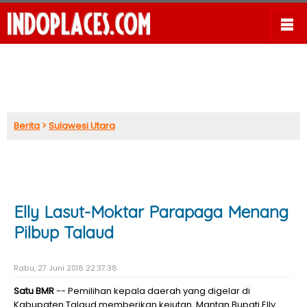
Berita
>
Sulawesi Utara
Elly Lasut-Moktar Parapaga Menang
Pilbup Talaud
Rabu, 27 Juni 2018 22:37:38
Satu BMR
-- Pemilihan kepala daerah yang digelar di
Kabupaten Talaud memberikan kejutan. Mantan Bupati Elly