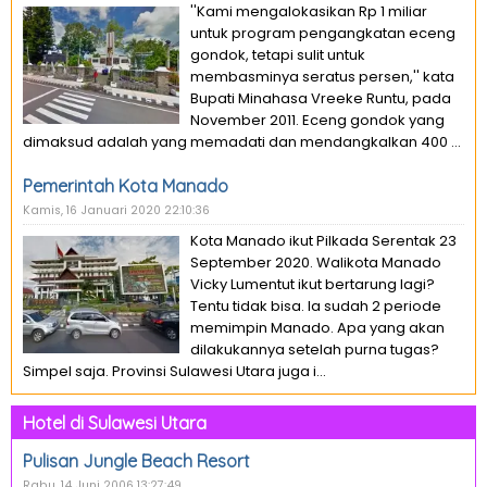
''Kami mengalokasikan Rp 1 miliar
untuk program pengangkatan eceng
gondok, tetapi sulit untuk
membasminya seratus persen,'' kata
Bupati Minahasa Vreeke Runtu, pada
November 2011. Eceng gondok yang
dimaksud adalah yang memadati dan mendangkalkan 400 ...
Pemerintah Kota Manado
Kamis, 16 Januari 2020 22:10:36
Kota Manado ikut Pilkada Serentak 23
September 2020. Walikota Manado
Vicky Lumentut ikut bertarung lagi?
Tentu tidak bisa. Ia sudah 2 periode
memimpin Manado. Apa yang akan
dilakukannya setelah purna tugas?
Simpel saja. Provinsi Sulawesi Utara juga i...
Hotel di Sulawesi Utara
Pulisan Jungle Beach Resort
Rabu, 14 Juni 2006 13:27:49