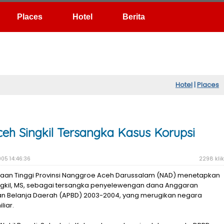
Hotel
Berita
Hotel
|
Places
ceh Singkil Tersangka Kasus Korupsi
05 14:46:36
2298 klik
saan Tinggi Provinsi Nanggroe Aceh Darussalam (NAD) menetapkan
ngkil, MS, sebagai tersangka penyelewengan dana Anggaran
n Belanja Daerah (APBD) 2003-2004, yang merugikan negara
liar.