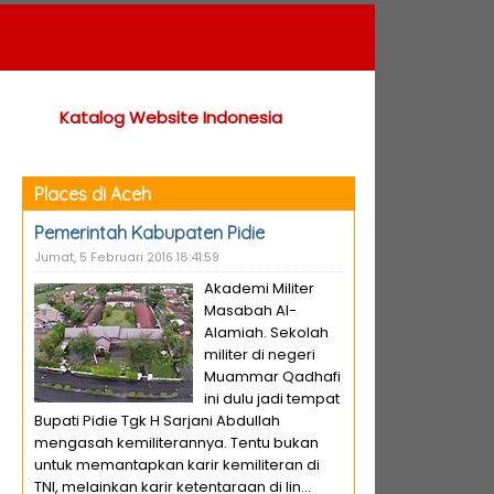
Katalog Website Indonesia
Places di Aceh
Pemerintah Kabupaten Pidie
Jumat, 5 Februari 2016 18:41:59
Akademi Militer
Masabah Al-
Alamiah. Sekolah
militer di negeri
Muammar Qadhafi
ini dulu jadi tempat
Bupati Pidie Tgk H Sarjani Abdullah
mengasah kemiliterannya. Tentu bukan
untuk memantapkan karir kemiliteran di
TNI, melainkan karir ketentaraan di lin...