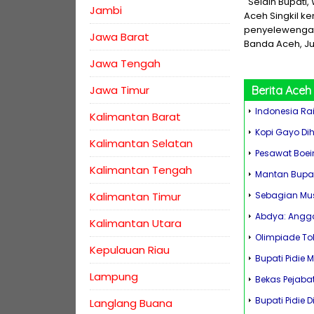
''Selain Bupati
Jambi
Aceh Singkil k
penyelewengan 
Jawa Barat
Banda Aceh, J
Jawa Tengah
Jawa Timur
Berita
Aceh
Indonesia Rai
Kalimantan Barat
Kopi Gayo Di
Kalimantan Selatan
Pesawat Boein
Kalimantan Tengah
Mantan Bupati
Kalimantan Timur
Sebagian Mus
Abdya: Angga
Kalimantan Utara
Olimpiade To
Kepulauan Riau
Bupati Pidie
Lampung
Bekas Pejabat
Bupati Pidie D
Langlang Buana