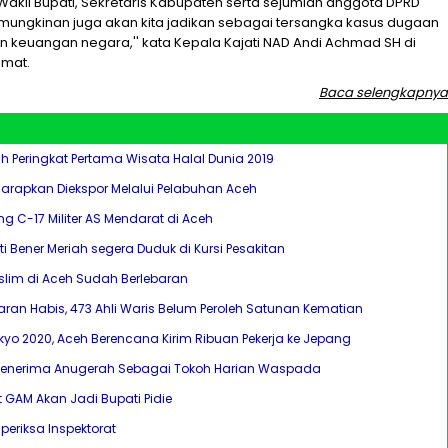
, Wakil Bupati, Sekretaris Kabupaten serta sejumlah anggota DPRD
emungkinan juga akan kita jadikan sebagai tersangka kasus dugaan
keuangan negara,'' kata Kepala Kajati NAD Andi Achmad SH di
umat.
Baca selengkapnya
h Peringkat Pertama Wisata Halal Dunia 2019
harapkan Diekspor Melalui Pelabuhan Aceh
g C-17 Militer AS Mendarat di Aceh
 Bener Meriah segera Duduk di Kursi Pesakitan
lim di Aceh Sudah Berlebaran
ran Habis, 473 Ahli Waris Belum Peroleh Satunan Kematian
kyo 2020, Aceh Berencana Kirim Ribuan Pekerja ke Jepang
 Menerima Anugerah Sebagai Tokoh Harian Waspada
 GAM Akan Jadi Bupati Pidie
iperiksa Inspektorat