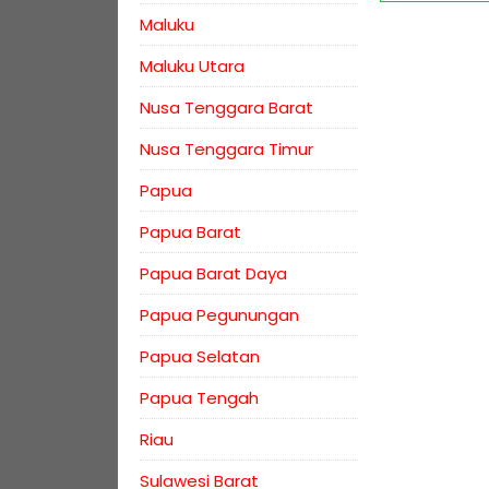
Maluku
Maluku Utara
Nusa Tenggara Barat
Nusa Tenggara Timur
Papua
Papua Barat
Papua Barat Daya
Papua Pegunungan
Papua Selatan
Papua Tengah
Riau
Sulawesi Barat