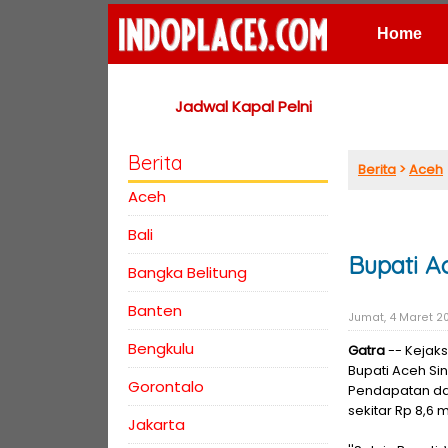
Home
Places
Jadwal Kapal Pelni
Berita
Berita
>
Aceh
Aceh
Bali
Bupati A
Bangka Belitung
Banten
Jumat, 4 Maret 20
Bengkulu
Gatra
-- Kejak
Bupati Aceh Si
Gorontalo
Pendapatan da
sekitar Rp 8,6 mi
Jakarta