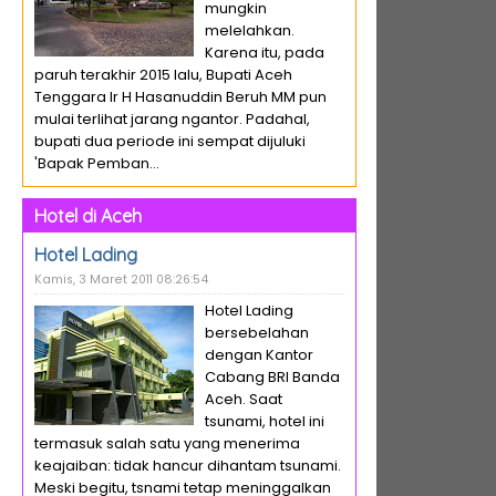
mungkin
melelahkan.
Karena itu, pada
paruh terakhir 2015 lalu, Bupati Aceh
Tenggara Ir H Hasanuddin Beruh MM pun
mulai terlihat jarang ngantor. Padahal,
bupati dua periode ini sempat dijuluki
'Bapak Pemban...
Hotel di Aceh
Hotel Lading
Kamis, 3 Maret 2011 08:26:54
Hotel Lading
bersebelahan
dengan Kantor
Cabang BRI Banda
Aceh. Saat
tsunami, hotel ini
termasuk salah satu yang menerima
keajaiban: tidak hancur dihantam tsunami.
Meski begitu, tsnami tetap meninggalkan