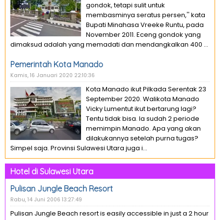
gondok, tetapi sulit untuk
membasminya seratus persen,'' kata
Bupati Minahasa Vreeke Runtu, pada
November 2011. Eceng gondok yang
dimaksud adalah yang memadati dan mendangkalkan 400 ...
Pemerintah Kota Manado
Kamis, 16 Januari 2020 22:10:36
Kota Manado ikut Pilkada Serentak 23
September 2020. Walikota Manado
Vicky Lumentut ikut bertarung lagi?
Tentu tidak bisa. Ia sudah 2 periode
memimpin Manado. Apa yang akan
dilakukannya setelah purna tugas?
Simpel saja. Provinsi Sulawesi Utara juga i...
Hotel di Sulawesi Utara
Pulisan Jungle Beach Resort
Rabu, 14 Juni 2006 13:27:49
Pulisan Jungle Beach resort is easily accessible in just a 2 hour