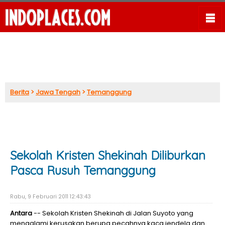
Berita
>
Jawa Tengah
>
Temanggung
Sekolah Kristen Shekinah Diliburkan
Pasca Rusuh Temanggung
Rabu, 9 Februari 2011 12:43:43
Antara
-- Sekolah Kristen Shekinah di Jalan Suyoto yang
mengalami kerusakan berupa pecahnya kaca jendela dan