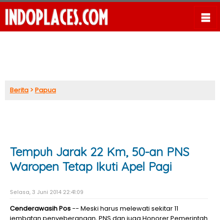
Berita
>
Papua
Tempuh Jarak 22 Km, 50-an PNS
Waropen Tetap Ikuti Apel Pagi
Selasa, 3 Juni 2014 22:41:09
Cenderawasih Pos
-- Meski harus melewati sekitar 11
jembatan penyeberangan, PNS dan juga Honorer Pemerintah