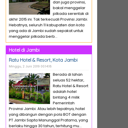
dan juga provinsi,
bakal menggelar
pilkada serentak di
akhir 2015 ini. Tak terkecuali Provinsi Jambi.
Hebatnya, seluruh 11 kabupaten dan kota
yang ada di Jambi sudah sepakat untuk
menggelar pilkada berb...
Hotel di Jambi
Ratu Hotel & Resort, Kota Jambi
Minggu, 2 Juni 2019 00:14:18
Berada di lahan
seluas 52 hektar,
Ratu Hotel & Resort
adalah hotel
bintang 4 milik
Pemerintah
Provinsi Jambi. Atau lebih tepatnya, hotel
yang dibangun dengan pola BOT dengan
PT Jambi Sapta Manunggal Pratama, yang
berlaku hingga 30 tahun, terhitung mu...