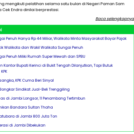
ng mengikuti pelatihan selama satu bulan di Negeri Paman Sam
 Cek Endra dinilai berprestasi.
Baca selengkapnya
i
ai Penuh Hanya Rp 44 Miliar, Walikota Minta Masyarakat Bayar Pajak
tik Walikota dan Wakil Walikota Sungai Penuh
gai Penuh Miliki Rumah Super Mewah dan SPBU
antor Bupati Kerinci di Bukit Tengah Dilanjutkan, Tapi Butuk
 KPK
sangka, KPK Cuma Beri Sinyal
ongkar Sindikat Jual-Beli Trenggiling
 di Jambi Longsor, 11 Penambang Tertimbun
mikan Bandara Sultan Thaha
tubara di Jambi 800 Juta Ton
perasi di Jambi Dibekukan