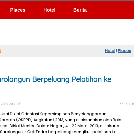
Hotel
Berita
i
Hotel
|
Places
arolangun Berpeluang Pelatihan ke
2013 09:29:51
3303 klik
 Usai Diklat Orientasi Kepemimpinan Penyelenggaraan
arerah (OKPPD) Angkatan I 2013, yang dilaksanakan oleh Balai
usat Diklat Menteri Dalam Negeri, 4 - 22 Maret 2013, di Jakarta
i Sarolangun H Cek Endra berpeluang mengikuti pelatihan ke