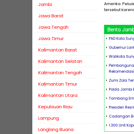
Amerika. Pelua
Jambi
tersebut karena
Jawa Barat
Jawa Tengah
Berita
Jamb
Jawa Timur
PAD Kota Sung
Gubernur Lan
Kalimantan Barat
Walikota Sun
Kalimantan Selatan
Pembangunan K
Rekomendasi
Kalimantan Tengah
Zumi Zola Ter
Kalimantan Timur
Polda Jambi B
Kalimantan Utara
Tambang Emas
Kepulauan Riau
Presiden Res
Cadangan Ba
Lampung
1.300 Unit Ko
Langlang Buana