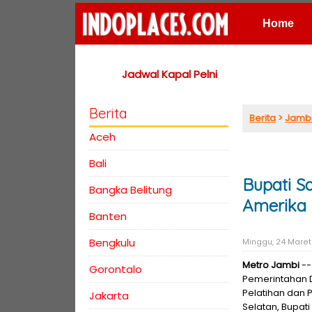
Home
Places
Jadwal Kapal Pelni
Berita
Berita
>
Jamb
Aceh
Bali
Bupati S
Bangka Belitung
Amerika
Banten
Bengkulu
Minggu, 24 Maret 
Metro Jambi
--
Gorontalo
Pemerintahan D
Pelatihan dan P
Jakarta
Selatan, Bupat