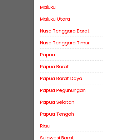
Maluku
Maluku Utara
Nusa Tenggara Barat
Nusa Tenggara Timur
Papua
Papua Barat
Papua Barat Daya
Papua Pegunungan
Papua Selatan
Papua Tengah
Riau
Sulawesi Barat