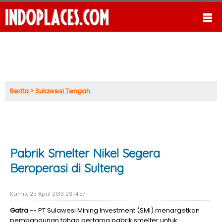
Berita
>
Sulawesi Tengah
Pabrik Smelter Nikel Segera
Beroperasi di Sulteng
Kamis, 25 April 2013 23:14:57
Gatra
-- PT Sulawesi Mining Investment (SMI) menargetkan
pembangunan tahap pertama pabrik smelter untuk