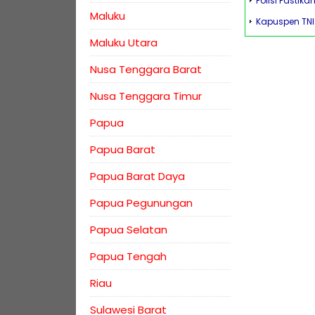
Polisi Pastik
Maluku
Kapuspen TNI
Maluku Utara
Nusa Tenggara Barat
Nusa Tenggara Timur
Papua
Papua Barat
Papua Barat Daya
Papua Pegunungan
Papua Selatan
Papua Tengah
Riau
Sulawesi Barat