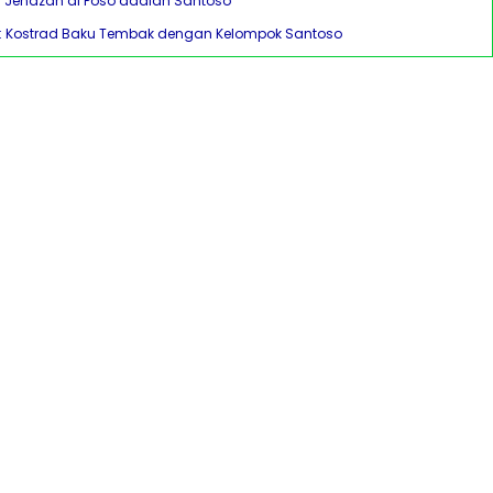
an Jenazah di Poso adalah Santoso
: Kostrad Baku Tembak dengan Kelompok Santoso