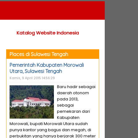
Katalog Website Indonesia
Places di Sulawesi Tengah
Pemerintah Kabupaten Morowali
Utara, Sulawesi Tengah
Kamis, 9 April 2015 14:56:29
Baru hadir sebagai
daerah otonom
pada 2013,
sebagai
pemekaran dari
Kabupaten
Morowali, bupati Morowali Utara sudah
punya kantor yang bagus dan megah, di
perbukitan yang hanya berjarak 300 meter