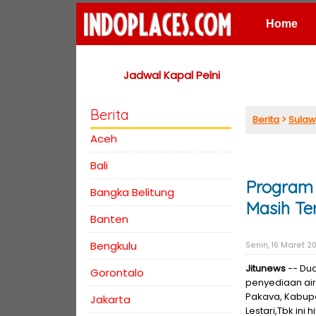
Home
Places
Jadwal Kapal Pelni
Berita
Berita
>
Sulaw
Aceh
Bali
Program A
Bangka Belitung
Masih Te
Banten
Bengkulu
Senin, 16 Maret 20
Jitunews
-- Dua
Gorontalo
penyediaan air
Pakava, Kabupa
Jakarta
Lestari,Tbk in