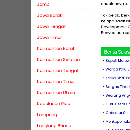
andalannya ter
Jambi
Jawa Barat
Tak pelak, ber
kelapa sawit in
Jawa Tengah
Development Go
Penyediaan sani
Jawa Timur
Kalimantan Barat
Berita
Sulaw
Kalimantan Selatan
Bupati Morow
Warga Palu S
Kalimantan Tengah
Ketua DPRD P
Kalimantan Timur
Satgas Tinom
Kalimantan Utara
Seorang Angg
Kepulauan Riau
Guru Besar Un
Gubernur Sul
Lampung
Menkopolhuka
Langlang Buana