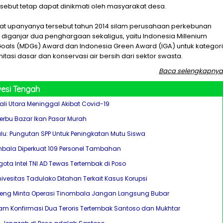
sebut tetap dapat dinikmati oleh masyarakat desa.
kat upanyanya tersebut tahun 2014 silam perusahaan perkebunan
i diganjar dua penghargaan sekaligus, yaitu Indonesia Millenium
als (MDGs) Award dan Indonesia Green Award (IGA) untuk kategori
tasi dasar dan konservasi air bersih dari sektor swasta.
Baca selengkapnya
esi Tengah
ali Utara Meninggal Akibat Covid-19
erbu Bazar Ikan Pasar Murah
alu: Pungutan SPP Untuk Peningkatan Mutu Siswa
bala Diperkuat 109 Personel Tambahan
ota Intel TNI AD Tewas Tertembak di Poso
ivesitas Tadulako Ditahan Terkait Kasus Korupsi
teng Minta Operasi Tinombala Jangan Langsung Bubar
m Konfirmasi Dua Teroris Tertembak Santoso dan Mukhtar