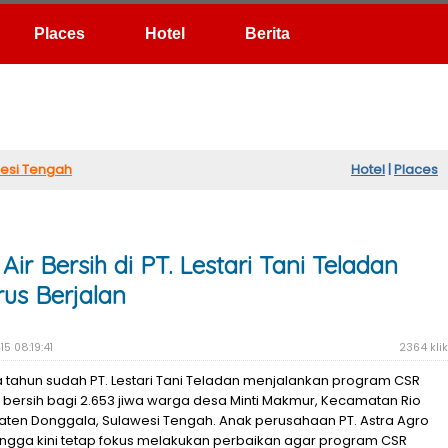
Hotel
Berita
esi Tengah
Hotel
|
Places
ir Bersih di PT. Lestari Tani Teladan
rus Berjalan
15 08:19:41
2364 klik
 tahun sudah PT. Lestari Tani Teladan menjalankan program CSR
 bersih bagi 2.653 jiwa warga desa Minti Makmur, Kecamatan Rio
ten Donggala, Sulawesi Tengah. Anak perusahaan PT. Astra Agro
i hingga kini tetap fokus melakukan perbaikan agar program CSR