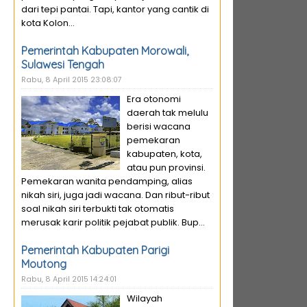
dari tepi pantai. Tapi, kantor yang cantik di
kota Kolon...
Pemerintah Kabupaten Morowali,
Sulawesi Tengah
Rabu, 8 April 2015 23:08:07
Era otonomi
daerah tak melulu
berisi wacana
pemekaran
kabupaten, kota,
atau pun provinsi.
Pemekaran wanita pendamping, alias
nikah siri, juga jadi wacana. Dan ribut-ribut
soal nikah siri terbukti tak otomatis
merusak karir politik pejabat publik. Bup...
Pemerintah Kabupaten Parigi
Moutong
Rabu, 8 April 2015 14:24:01
Wilayah