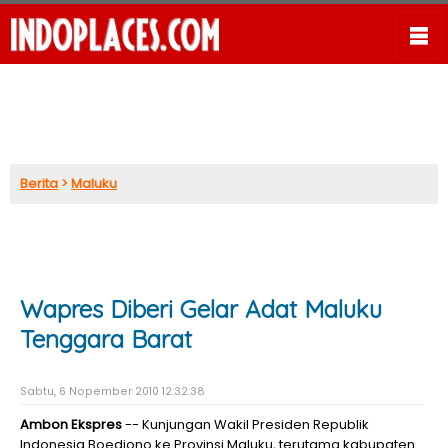
Berita
>
Maluku
Wapres Diberi Gelar Adat Maluku
Tenggara Barat
Sabtu, 6 Nopember 2010 12:32:38
Ambon Ekspres
-- Kunjungan Wakil Presiden Republik
Indonesia Boediono ke Provinsi Maluku, terutama kabupaten