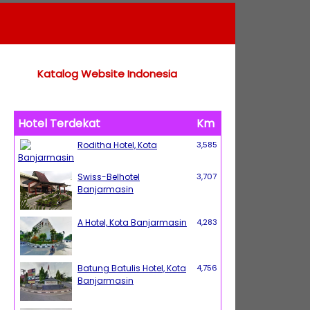
Katalog Website Indonesia
Hotel Terdekat
Km
Roditha Hotel, Kota
3,585
Banjarmasin
Swiss-Belhotel
3,707
Banjarmasin
A Hotel, Kota Banjarmasin
4,283
Batung Batulis Hotel, Kota
4,756
Banjarmasin