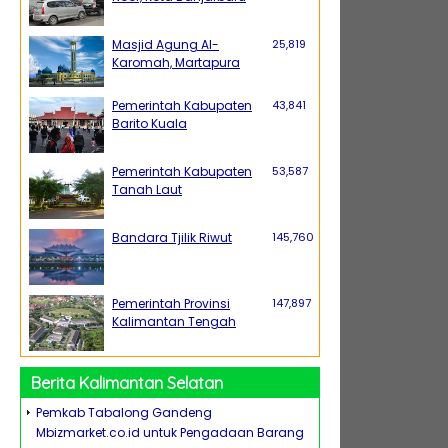
Masjid Agung Al-
25,819
Karomah, Martapura
Pemerintah Kabupaten
43,841
Barito Kuala
Pemerintah Kabupaten
53,587
Tanah Laut
Bandara Tjilik Riwut
145,760
Pemerintah Provinsi
147,897
Kalimantan Tengah
Berita Kalimantan Selatan
Pemkab Tabalong Gandeng
Mbizmarket.co.id untuk Pengadaan Barang