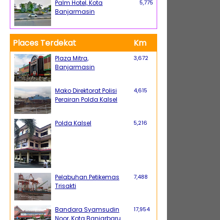
Palm Hotel, Kota
5,775
Banjarmasin
Places Terdekat
Km
Plaza Mitra,
3,672
Banjarmasin
Mako Direktorat Polisi
4,615
Perairan Polda Kalsel
Polda Kalsel
5,216
Pelabuhan Petikemas
7,488
Trisakti
Bandara Syamsudin
17,954
Noor, Kota Banjarbaru