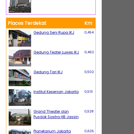
Places Terdekat
Km
Gedung Seni Rupa IKJ
0,454
Gedung Teater Luwes IKJ
0,462
Gedung Tari IKJ
0,502
Institut Kesenian Jakarta
0,513
Grand Theater dan
0,528
Pusdok Sastra HB Jassin
Planetarium Jakarta
0,625