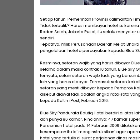
Setiap tahun, Pemerintah Provinsi Kalimantan Tim
Tidak terbalik? Harus membayar hotel itu karena
Raden Saleh, Jakarta Pusat, itu selalu menyetor
sendiri.
Tepatnya, milik Perusahaan Daerah Melati Bhakti
pengelolaan hotel dipercayakan kepada Blue Sky 
Resminya, setoran wajib yang harus dibayar Blue 
selama dalam masa kontrak 10 tahun,
Blue Sky G
ternyata, selain setoran wajib tadi, yang bersu
lain yang harus dibayar. Termasuk setoran terk
setoran yang mesti dibayar kepada Pemprov Kaltim s
disebut diawal tadi, adalah angka rata-rata yan
kepada Kaltim Post, Februari 2016.
Blue Sky Pandurata Boutiq Hotel berdiri di atas l
dan punya 86 kamar. Rinciannya: 47 kamar superio
Peresmian hotel pada 14 Februari 2009 dilakuka
kesempatan itu ia 'menginstruksikan' agar apara
hotel yang tertulis di surat perjalanan dinas mas