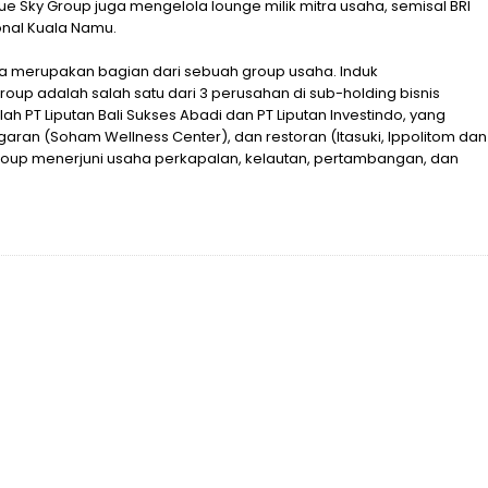
ue Sky Group juga mengelola lounge milik mitra usaha, semisal BRI
onal Kuala Namu.
uga merupakan bagian dari sebuah group usaha. Induk
Group adalah salah satu dari 3 perusahan di sub-holding bisnis
ah PT Liputan Bali Sukses Abadi dan PT Liputan Investindo, yang
ugaran (Soham Wellness Center), dan restoran (Itasuki, Ippolitom dan
 Group menerjuni usaha perkapalan, kelautan, pertambangan, dan