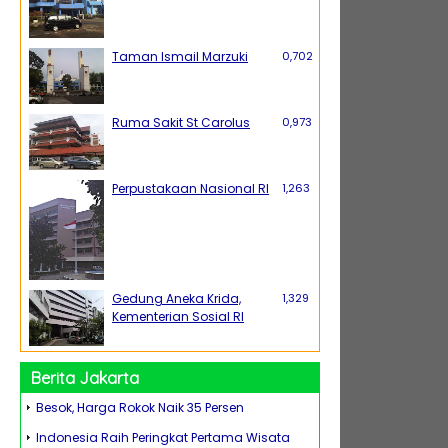
Taman Ismail Marzuki
0,702
Ruma Sakit St Carolus
0,973
Perpustakaan Nasional RI
1,263
Gedung Aneka Krida,
1,329
Kementerian Sosial RI
Berita Jakarta
Besok, Harga Rokok Naik 35 Persen
Indonesia Raih Peringkat Pertama Wisata