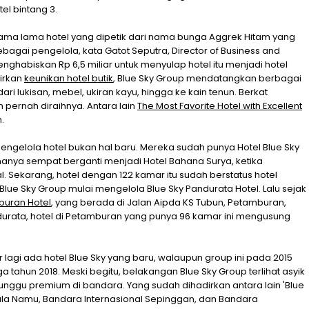
el bintang 3.
ama lama hotel yang dipetik dari nama bunga Aggrek Hitam yang
ebagai pengelola, kata Gatot Seputra, Director of Business and
habiskan Rp 6,5 miliar untuk menyulap hotel itu menjadi hotel
dirkan
keunikan hotel butik
, Blue Sky Group mendatangkan berbagai
ri lukisan, mebel, ukiran kayu, hingga ke kain tenun. Berkat
 pernah diraihnya. Antara lain
The Most Favorite Hotel with Excellent
.
 mengelola hotel bukan hal baru. Mereka sudah punya Hotel Blue Sky
manya sempat berganti menjadi Hotel Bahana Surya, ketika
Sekarang, hotel dengan 122 kamar itu sudah berstatus hotel
Blue Sky Group mulai mengelola Blue Sky Pandurata Hotel. Lalu sejak
buran Hotel
, yang berada di Jalan Aipda KS Tubun, Petamburan,
ndurata, hotel di Petamburan yang punya 96 kamar ini mengusung
 lagi ada hotel Blue Sky yang baru, walaupun group ini pada 2015
a tahun 2018. Meski begitu, belakangan Blue Sky Group terlihat asyik
tunggu premium di bandara. Yang sudah dihadirkan antara lain 'Blue
uala Namu, Bandara Internasional Sepinggan, dan Bandara