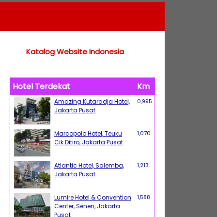
Katalog Website Indonesia
Hotel Terdekat
Km
Amazing Kutaradja Hotel,
0,995
Jakarta Pusat
Marcopolo Hotel, Teuku
1,070
Cik Ditiro, Jakarta Pusat
Atlantic Hotel, Salemba,
1,213
Jakarta Pusat
Lumire Hotel & Convention
1,588
Center, Senen, Jakarta
Pusat