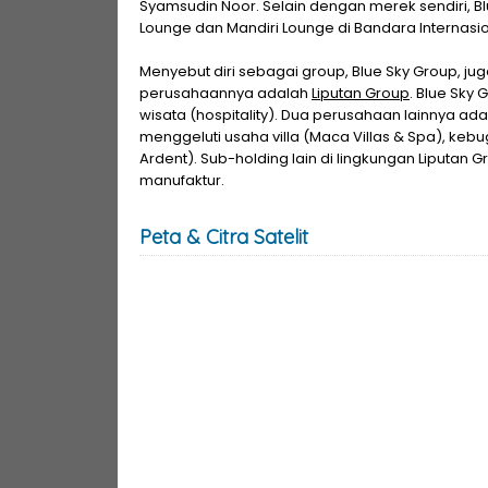
Syamsudin Noor. Selain dengan merek sendiri, Bl
Lounge dan Mandiri Lounge di Bandara Internasi
Menyebut diri sebagai group, Blue Sky Group, j
perusahaannya adalah
Liputan Group
. Blue Sky 
wisata (hospitality). Dua perusahaan lainnya adal
menggeluti usaha villa (Maca Villas & Spa), keb
Ardent). Sub-holding lain di lingkungan Liputan
manufaktur.
Peta & Citra Satelit