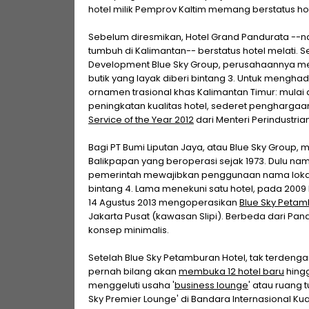
hotel milik Pemprov Kaltim memang berstatus hot
Sebelum diresmikan, Hotel Grand Pandurata --n
tumbuh di Kalimantan-- berstatus hotel melati. S
Development Blue Sky Group, perusahaannya meng
butik yang layak diberi bintang 3. Untuk mengha
ornamen trasional khas Kalimantan Timur: mulai da
peningkatan kualitas hotel, sederet penghargaan
Service of the Year 2012
dari Menteri Perindustrian
Bagi PT Bumi Liputan Jaya, atau Blue Sky Group,
Balikpapan yang beroperasi sejak 1973. Dulu na
pemerintah mewajibkan penggunaan nama lokal. 
bintang 4. Lama menekuni satu hotel, pada 2009 
14 Agustus 2013 mengoperasikan
Blue Sky Petam
Jakarta Pusat (kawasan Slipi). Berbeda dari Pa
konsep minimalis.
Setelah Blue Sky Petamburan Hotel, tak terdengar
pernah bilang akan
membuka 12 hotel baru
hingg
menggeluti usaha '
business lounge
' atau ruang 
Sky Premier Lounge' di Bandara Internasional K