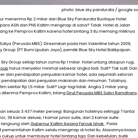
photo: blue sky pandurata / google sv
ur menerima Rp 2 miliar dari Blue Sky Pandurata Buotique Hotel.
 para ASN dan PNS Kaltim menginap di sana? Tidak. Hotel di Jalan
 uang ke Pemprov Kaltim karena hotel bintang 3 itu memang miliknya
 Satya (Perusda MBS). Diresmikan pada Hari Valentine tahun 2009,
Group (PT Bumi Liputan Jaya), pemilik Blue Sky Hotel Balikpapan.
Sky Group setiap tahun cuma Rp 1 miliar. Hotel untung ataupun rugi,
roup
harus menyetor minimal sebesar angka tadi. Sulit? Tak sulit. Dan
mber dari pendapatan penjualan kamar hotel, ada sejumlah setoran
ait pendapatan dari penjualan makanan dan minuman. Totalnya,
ekitar Rp 1,5 miliar. Sulit? Lagi-lagi tidak. Angka 2 miliar yang
g diterima Pemprov Kaltim, bilang
Dirut Perusda MBS Sabri Ramdhany
,
ahan seluas 3.437 meter persegi. Bangunan hotelnya setinggi 7 lantai
r, 36 kamar deluxe, 1 kamar junior suite, dan 2 kamar suite.
n langsung oleh
Gubernur Kaltim Awang Farouk Ishak
. Pada
t pemerintahan Kaltim selalu menginap di hotel itu. Alasannya biaya
ih cukup untuk membayar hotel bintang tiga. Dan kebetulan, butik