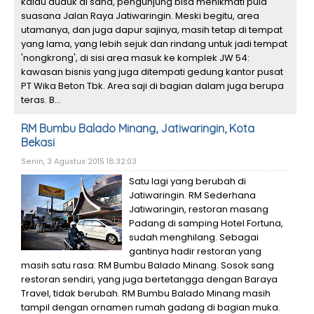
kalau duduk di sana, pengunjung bisa menikmati pula
suasana Jalan Raya Jatiwaringin. Meski begitu, area
utamanya, dan juga dapur sajinya, masih tetap di tempat
yang lama, yang lebih sejuk dan rindang untuk jadi tempat
'nongkrong', di sisi area masuk ke komplek JW 54:
kawasan bisnis yang juga ditempati gedung kantor pusat
PT Wika Beton Tbk. Area saji di bagian dalam juga berupa
teras. B...
RM Bumbu Balado Minang, Jatiwaringin, Kota
Bekasi
Senin, 3 Agustus 2015 18:32:03
Satu lagi yang berubah di
Jatiwaringin. RM Sederhana
Jatiwaringin, restoran masang
Padang di samping Hotel Fortuna,
sudah menghilang. Sebagai
gantinya hadir restoran yang
masih satu rasa: RM Bumbu Balado Minang. Sosok sang
restoran sendiri, yang juga bertetangga dengan Baraya
Travel, tidak berubah. RM Bumbu Balado Minang masih
tampil dengan ornamen rumah gadang di bagian muka.