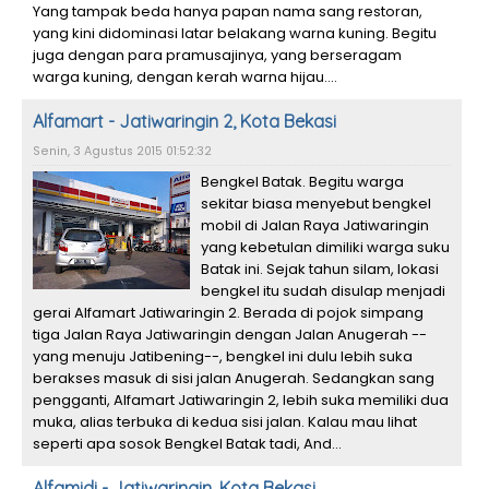
Yang tampak beda hanya papan nama sang restoran,
yang kini didominasi latar belakang warna kuning. Begitu
juga dengan para pramusajinya, yang berseragam
warga kuning, dengan kerah warna hijau....
Alfamart - Jatiwaringin 2, Kota Bekasi
Senin, 3 Agustus 2015 01:52:32
Bengkel Batak. Begitu warga
sekitar biasa menyebut bengkel
mobil di Jalan Raya Jatiwaringin
yang kebetulan dimiliki warga suku
Batak ini. Sejak tahun silam, lokasi
bengkel itu sudah disulap menjadi
gerai Alfamart Jatiwaringin 2. Berada di pojok simpang
tiga Jalan Raya Jatiwaringin dengan Jalan Anugerah --
yang menuju Jatibening--, bengkel ini dulu lebih suka
berakses masuk di sisi jalan Anugerah. Sedangkan sang
pengganti, Alfamart Jatiwaringin 2, lebih suka memiliki dua
muka, alias terbuka di kedua sisi jalan. Kalau mau lihat
seperti apa sosok Bengkel Batak tadi, And...
Alfamidi - Jatiwaringin, Kota Bekasi