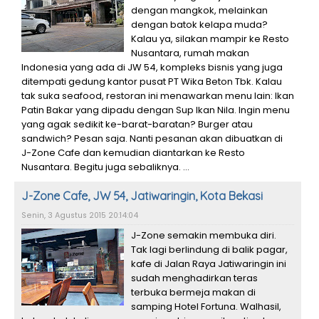
dengan mangkok, melainkan
dengan batok kelapa muda?
Kalau ya, silakan mampir ke Resto
Nusantara, rumah makan
Indonesia yang ada di JW 54, kompleks bisnis yang juga
ditempati gedung kantor pusat PT Wika Beton Tbk. Kalau
tak suka seafood, restoran ini menawarkan menu lain: Ikan
Patin Bakar yang dipadu dengan Sup Ikan Nila. Ingin menu
yang agak sedikit ke-barat-baratan? Burger atau
sandwich? Pesan saja. Nanti pesanan akan dibuatkan di
J-Zone Cafe dan kemudian diantarkan ke Resto
Nusantara. Begitu juga sebaliknya. ...
J-Zone Cafe, JW 54, Jatiwaringin, Kota Bekasi
Senin, 3 Agustus 2015 20:14:04
J-Zone semakin membuka diri.
Tak lagi berlindung di balik pagar,
kafe di Jalan Raya Jatiwaringin ini
sudah menghadirkan teras
terbuka bermeja makan di
samping Hotel Fortuna. Walhasil,