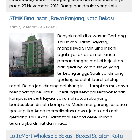
pada 27 November 2013. Bangunan dealer yang satu ...
STMIK Bina Insani, Rawa Panjang, Kota Bekasi
Kamis, 12 Maret 2015 15:30:13
Banyak mall di kawasan Gerbang
Tol Bekasi Barat. Sayang,
mahasiswa STMIK Bina Insani
agaknya tak bisa menikmati
pemandangan mall di kejauhan
dari gedung kampusnya yang
terbilang tinggi. Soalnya, dinding
gedung sebelah barat ditutup
rapat. Boleh jadi dinding belakang ini --tampilan mukanya
menghadap ke Timur-- berfungsi sebagai tembok lahan
kampus, seperti layaknya rumah atau ruko yang
berdesakan di satu kompleks. Meski mengurangi estetika
gedung jika Anda memelihatnya lewat jalan dari arah
gerbang Tol Bekasi Barat, tapi secara keseluruhan --
teruma jika dilihat dari muk...
LotteMart Wholesale Bekasi, Bekasi Selatan, Kota