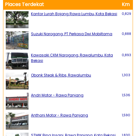
Places Terdekat
Km
Kantor Lurah Bojong Rawa Lumbu, Kota Bekasi
0,829
Suzuki Narogong, PT Perkasa Dwi Mobiltama
0,888
Kawasaki CKM Narogong, Rawalumbu, Kota
0,893
Bekasi
Obonk Steak & Ribs, Rawalumbu
1,303
Andri Motor - Rawa Panjang
1,536
Anthoni Motor - Rawa Panjang
1,590
STMIK Bina Insani, Rawa Panjang, Kota Bekasi
1,830