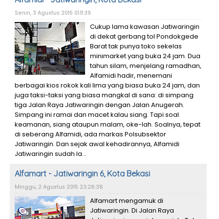
Senin, 3 Agustus 2015 01:11:39
Cukup lama kawasan Jatiwaringin
di dekat gerbang tol Pondokgede
Barat tak punya toko sekelas
minimarket yang buka 24 jam. Dua
tahun silam, menjelang ramadhan,
Alfamidi hadir, menemani
berbagai kios rokok kali lima yang biasa buka 24 jam, dan
juga taksi-taksi yang biasa mangkal di sana: di simpang
tiga Jalan Raya Jatiwaringin dengan Jalan Anugerah.
Simpang ini ramai dan macet kalau siang. Tapi soal
keamanan, siang ataupun malam, oke-lah. Soalnya, tepat
di seberang Alfamidi, ada markas Polsubsektor
Jatiwaringin. Dan sejak awal kehadirannya, Alfamidi
Jatiwaringin sudah la...
Alfamart - Jatiwaringin 6, Kota Bekasi
Minggu, 2 Agustus 2015 23:28:38
Alfamart mengamuk di
Jatiwaringin. Di Jalan Raya