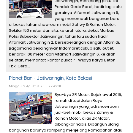
Jatiwaringin, menjelang pintu Tol
Pondok Gede Barat, hadir lagi satu
gerainya: Alfamart Jatiwaringin 6,
yang menempati bangunan baru
di bekas lahan showroom mobil Zahwy & Raihan Motor.
Sekitar 150 meter dari situ, ke arah utara, dekat Markas
Polisi Subsektor Jatiwaringin, tahun lalu sudah hadir
Alfamart Jatiwaringin 2, berseberangan dengan Alfamidi.
Bagaimana pesaingnya? Indomaret cukup satu outlet,
berjarak 100 meter dari Alfamart Jatiwaringin 6, ke arah
selatan, memantati kantor pusat PT Wijaya Karya Beton
Tbk. Gera...
Planet Ban - Jatiwaringin, Kota Bekasi
Minggu, 2 Agustus 2015 22:42:31
Bye-bye ZR Motor. Sejak awal 2015,
rumah di tepi Jalan Raya
Jatiwaringin yang jadi showroom
jual-beli mobil bekas Zahwy &
Raihan Motor, alias ZR Motor,
dibongkar habis. Dibangun ulang,
bangunan barunya rampung menjelang Ramadahan atau