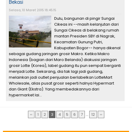
Bekasi
Selasa, 10 Maret 2015 18:45:15
Dulu, bangunan di pingir Sungai
Cikeas ini --masih kelanjutan dari
Sungai Cikeas di belakang rumah
mantan Presiden SBY di Nagrak,
Kecamatan Gunung Putri,
Kabupaten Bogor-- hanya dikenal
sebagai gudang jaringan grosir Makro. Ketika Makro
Indonesia (bagian dari Maro Belanda) diakusisi jaringan
grosir Lotte (Korea), label gudang itu pun sempat berganti
menjadi Lotte. Sekarang, dia tak lagi jadi gudang,
melainkan jadi outlet penjualan berlabelkan LotteMart
Wholesale, alias pusat grosir seperti halnya Hypermart
dan Giant (Ekstra). Yang membedakannya dari
hypermarket lai...
‹‹
1
2
3
4
5
6
7
...
12
››