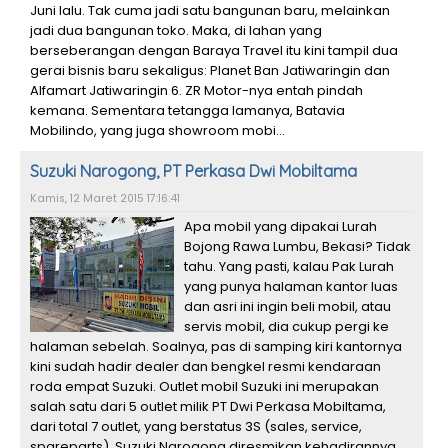
Juni lalu. Tak cuma jadi satu bangunan baru, melainkan
jadi dua bangunan toko. Maka, di lahan yang
berseberangan dengan Baraya Travel itu kini tampil dua
gerai bisnis baru sekaligus: Planet Ban Jatiwaringin dan
Alfamart Jatiwaringin 6. ZR Motor-nya entah pindah
kemana. Sementara tetangga lamanya, Batavia
Mobilindo, yang juga showroom mobi...
Suzuki Narogong, PT Perkasa Dwi Mobiltama
Kamis, 12 Maret 2015 17:16:41
Apa mobil yang dipakai Lurah
Bojong Rawa Lumbu, Bekasi? Tidak
tahu. Yang pasti, kalau Pak Lurah
yang punya halaman kantor luas
dan asri ini ingin beli mobil, atau
servis mobil, dia cukup pergi ke
halaman sebelah. Soalnya, pas di samping kiri kantornya
kini sudah hadir dealer dan bengkel resmi kendaraan
roda empat Suzuki. Outlet mobil Suzuki ini merupakan
salah satu dari 5 outlet milik PT Dwi Perkasa Mobiltama,
dari total 7 outlet, yang berstatus 3S (sales, service,
spareparts). Suzuki Narogong diresmikan kehadirannya