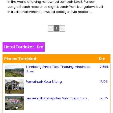
in the world of diving renowned Lembeh Strait. Pulisan
Jungle Beach resort has eight beach front bungalows built
in traditional Minahasa wood cottage style nestle i...
‹‹
1
››
Hotel Terdekat
Km
Places Terdekat
Km
Tambang Emas Toka Tindung, Minahasa
101,565
Utara
Pemerintah Kota Bitung
117,106
Pemerintah Kabupaten Minahasa Utara
117,585