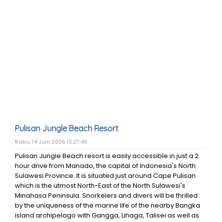
Pulisan Jungle Beach Resort
Rabu, 14 Juni 2006 13:27:49
Pulisan Jungle Beach resort is easily accessible in just a 2
hour drive from Manado, the capital of Indonesia's North
Sulawesi Province. It is situated just around Cape Pulisan
which is the utmost North-East of the North Sulawesi's
Minahasa Peninsula. Snorkelers and divers will be thrilled
by the uniqueness of the marine life of the nearby Bangka
island archipelago with Gangga, Lihaga, Talisei as well as